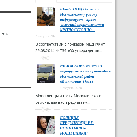
Штаб ОМВД России по
Москаленскому району
информирует – прием
заявлений осуществляется
КРУГЛОСУТОЧНО…
.2026
3 августа 2026
В соответствии с приказом МВД РФ от
29.08.2014 № 736 «Об утверждении...
РАСПИСАНИЕ движения
маршруток и электропоездов в
Москаленский район
(Москаленки- Омск)
3 августа 2026
Москаленцы и гости Москаленского
района, для вас, предлагаем...
ПОЛИЦИЯ
ПРЕДУПРЕЖДАЕТ:
ОСТОРОЖНО–
МОШЕННИКИ!