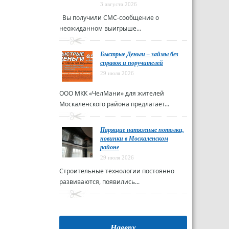
3 августа 2026
Вы получили СМС-сообщение о
неожиданном выигрыше...
Быстрые Деньги – займы без
справок и поручителей
29 июля 2026
ООО МКК «ЧелМани» для жителей
Москаленского района предлагает...
Парящие натяжные потолки,
новинки в Москаленском
районе
29 июля 2026
Строительные технологии постоянно
развиваются, появились...
Наверх