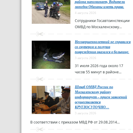
района напоминает, Водители
мопедов Обязаны иметь права.
4 августа 2026
Сотрудники Госавтоинспекции
ОМВД по Москаленскому...
Несовершеннолетний не справился
со скутером и получив
повреждения оказался в больнице.
3 августа 2026
31 июля 2026 года около 17
часов 55 минут в районе...
Штаб ОМВД России по
Москаленскому району
информирует – прием заявлений
осуществляется
КРУГЛОСУТОЧНО…
3 августа 2026
В соответствии с приказом МВД РФ от 29.08.2014...