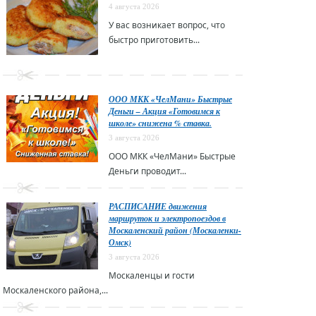
4 августа 2026
У вас возникает вопрос, что
быстро приготовить...
ООО МКК «ЧелМани» Быстрые
Деньги – Акция «Готовимся к
школе» снижена % ставка.
3 августа 2026
ООО МКК «ЧелМани» Быстрые
Деньги проводит...
РАСПИСАНИЕ движения
маршруток и электропоездов в
Москаленский район (Москаленки-
Омск)
3 августа 2026
Москаленцы и гости
Москаленского района,...