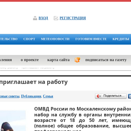
ВХОД
РЕГИСТРАЦИЯ
ТЕЛЬСТВО
СПОРТ
МЕТЕОНОВОСТИ
ГОТОВИМ ВМЕСТЕ
КРЕДИТЫ
вления
о проекте
карта сайта
подписаться на газету
ому району – приглашает на работу
приглашает на работу
,
,
Поделиться…
зные советы
Публикации
Семья
ОМВД России по Москаленскому райо
набор на службу в органы внутренни
возрасте от 18 до 50 лет, имеющ
(полное) общее образование, высше