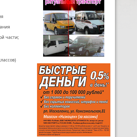
ия
жания
й части;
лассов)