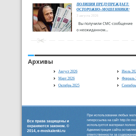
ПОЛИЦИЯ ПРЕДУПРЕЖДАЕТ:
ОСТОРОЖНО–МОШЕННИКИ!
3 августа 2026
Вы получили СМС-сообщение
о неожиданном...
Архивы
Август 2026
Июль 20
Март 2026
Февраль 
Октябрь 2025
Сентябрь
При использовании любых мате
гиперссылка на сайт http://e-m
Все права защищены и
используется материал полнос
охраняются законом. ©
Администрация сайта оставляет
2014, e-moskalenki.ru
ответственности за содержани