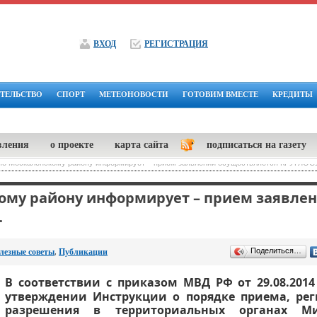
ВХОД
РЕГИСТРАЦИЯ
ТЕЛЬСТВО
СПОРТ
МЕТЕОНОВОСТИ
ГОТОВИМ ВМЕСТЕ
КРЕДИТЫ
вления
о проекте
карта сайта
подписаться на газету
по Москаленскому району информирует – прием заявлений осуществляется КРУГ
ому району информирует – прием заявле
…
,
Поделиться…
лезные советы
Публикации
В соответствии с приказом МВД РФ от 29.08.201
утверждении Инструкции о порядке приема, ре
разрешения в территориальных органах Ми