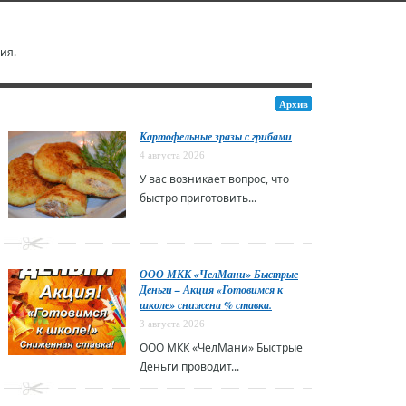
ия.
Архив
Картофельные зразы с грибами
4 августа 2026
У вас возникает вопрос, что
быстро приготовить...
ООО МКК «ЧелМани» Быстрые
Деньги – Акция «Готовимся к
школе» снижена % ставка.
3 августа 2026
ООО МКК «ЧелМани» Быстрые
Деньги проводит...