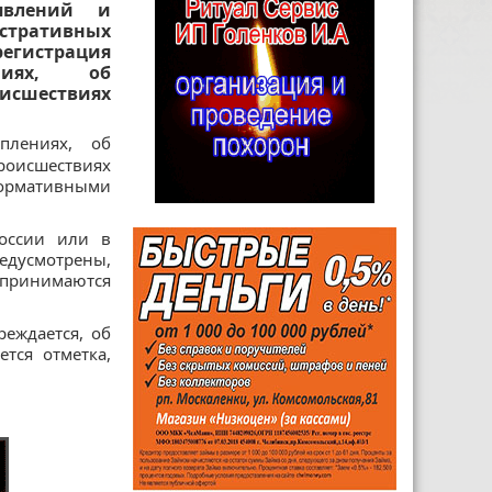
явлений и
тративных
регистрация
ниях, об
исшествиях
плениях, об
исшествиях
ормативными
оссии или в
едусмотрены,
 принимаются
реждается, об
тся отметка,