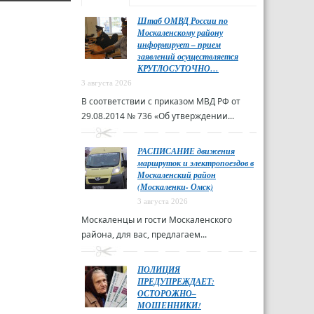
Штаб ОМВД России по
Москаленскому району
информирует – прием
заявлений осуществляется
КРУГЛОСУТОЧНО…
3 августа 2026
В соответствии с приказом МВД РФ от
29.08.2014 № 736 «Об утверждении...
РАСПИСАНИЕ движения
маршруток и электропоездов в
Москаленский район
(Москаленки- Омск)
3 августа 2026
Москаленцы и гости Москаленского
района, для вас, предлагаем...
ПОЛИЦИЯ
ПРЕДУПРЕЖДАЕТ:
ОСТОРОЖНО–
МОШЕННИКИ!