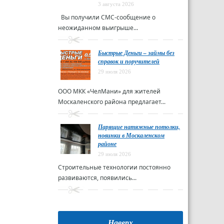
3 августа 2026
Вы получили СМС-сообщение о
неожиданном выигрыше...
Быстрые Деньги – займы без
справок и поручителей
29 июля 2026
ООО МКК «ЧелМани» для жителей
Москаленского района предлагает...
Парящие натяжные потолки,
новинки в Москаленском
районе
29 июля 2026
Строительные технологии постоянно
развиваются, появились...
Наверх