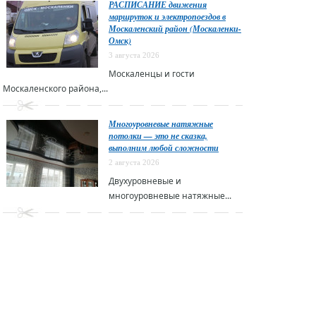
РАСПИСАНИЕ движения
маршруток и электропоездов в
Москаленский район (Москаленки-
Омск)
3 августа 2026
Москаленцы и гости
Москаленского района,...
Многоуровневые натяжные
потолки — это не сказка,
выполним любой сложности
2 августа 2026
Двухуровневые и
многоуровневые натяжные...