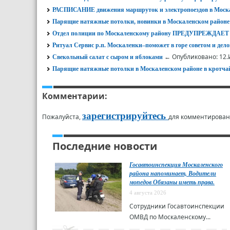
РАСПИСАНИЕ движения маршруток и электропоездов в Моска
Парящие натяжные потолки, новинки в Москаленском районе
Отдел полиции по Москаленскому району ПРЕДУПРЕЖД
Ритуал Сервис р.п. Москаленки‒поможет в горе советом и дел
← Опубликовано: 12.
Свекольный салат с сыром и яблоками
Парящие натяжные потолки в Москаленском районе в кротча
Комментарии:
зарегистрируйтесь
Пожалуйста,
для комментирован
Последние новости
Госавтоинспекция Москаленского
района напоминает, Водители
мопедов Обязаны иметь права.
4 августа 2026
Сотрудники Госавтоинспекции
ОМВД по Москаленскому...