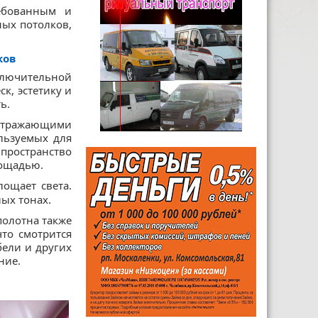
ебованным и
ых потолков,
ков
ключительной
к, эстетику и
ь.
оотражающими
ользуемых для
пространство
лощадью.
ощает света.
ых тонах.
полотна также
что смотрится
бели и других
ние.