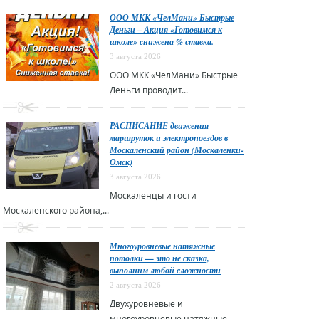
ООО МКК «ЧелМани» Быстрые
Деньги – Акция «Готовимся к
школе» снижена % ставка.
3 августа 2026
ООО МКК «ЧелМани» Быстрые
Деньги проводит...
РАСПИСАНИЕ движения
маршруток и электропоездов в
Москаленский район (Москаленки-
Омск)
3 августа 2026
Москаленцы и гости
Москаленского района,...
Многоуровневые натяжные
потолки — это не сказка,
выполним любой сложности
2 августа 2026
Двухуровневые и
многоуровневые натяжные...