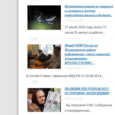
Несовершеннолетний не справился
со скутером и получив
повреждения оказался в больнице.
3 августа 2026
31 июля 2026 года около 17
часов 55 минут в районе...
Штаб ОМВД России по
Москаленскому району
информирует – прием заявлений
осуществляется
КРУГЛОСУТОЧНО…
3 августа 2026
В соответствии с приказом МВД РФ от 29.08.2014...
ПОЛИЦИЯ ПРЕДУПРЕЖДАЕТ:
ОСТОРОЖНО–МОШЕННИКИ!
3 августа 2026
Вы получили СМС-сообщение
о неожиданном...