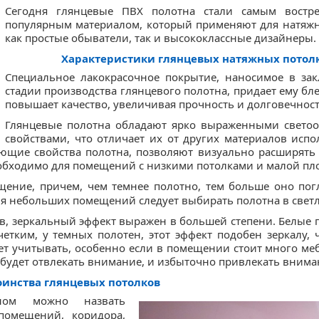
Сегодня глянцевые ПВХ полотна стали самым востр
популярным материалом, который применяют для натяжн
как простые обыватели, так и высококлассные дизайнеры.
Характеристики глянцевых натяжных потол
Специальное лакокрасочное покрытие, наносимое в за
стадии производства глянцевого полотна, придает ему блес
повышает качество, увеличивая прочность и долговечност
Глянцевые полотна обладают ярко выраженными свет
свойствами, что отличает их от других материалов исп
ющие свойства полотна, позволяют визуально расширять 
еобходимо для помещений с низкими потолками и малой п
ение, причем, чем темнее полотно, тем больше оно погл
я небольших помещений следует выбирать полотна в светл
ов, зеркальный эффект выражен в большей степени. Белые 
тким, у темных полотен, этот эффект подобен зеркалу, 
ует учитывать, особенно если в помещении стоит много ме
 будет отвлекать внимание, и избыточно привлекать внима
оинства глянцевых потолков
ном можно назвать
помещений, коридора,