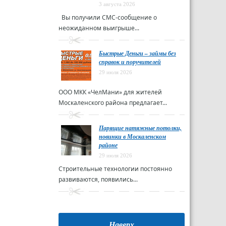
3 августа 2026
Вы получили СМС-сообщение о
неожиданном выигрыше...
Быстрые Деньги – займы без
справок и поручителей
29 июля 2026
ООО МКК «ЧелМани» для жителей
Москаленского района предлагает...
Парящие натяжные потолки,
новинки в Москаленском
районе
29 июля 2026
Строительные технологии постоянно
развиваются, появились...
Наверх