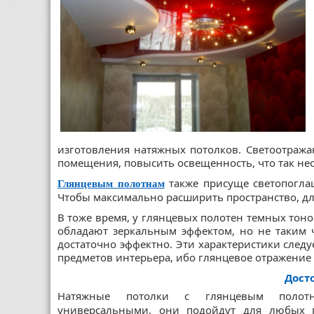
изготовления натяжных потолков. Светоотража
помещения, повысить освещенность, что так н
также присуще светопоглащ
Глянцевым полотнам
Чтобы максимально расширить пространство, дл
В тоже время, у глянцевых полотен темных тон
обладают зеркальным эффектом, но не таким че
достаточно эффектно. Эти характеристики след
предметов интерьера, ибо глянцевое отражение
Дост
Натяжные потолки с глянцевым полот
универсальными, они подойдут для любых 