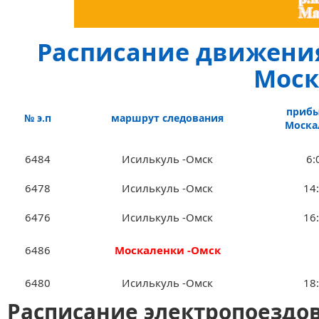
Расписание движения 
Моск
прибы
№ э.п
маршрут следования
Моска
6484
Исилькуль -Омск
6:
6478
Исилькуль -Омск
14
6476
Исилькуль -Омск
16
6486
Москаленки -Омск
6480
Исилькуль -Омск
18
Расписание электропоездов