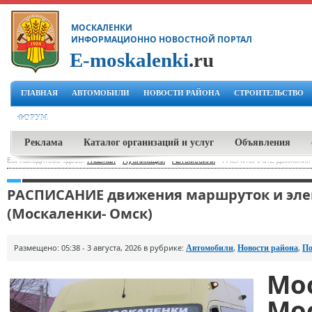
МОСКАЛЕНКИ
ИНФОРМАЦИОННО НОВОСТНОЙ ПОРТАЛ
E-moskalenki
.ru
ГЛАВНАЯ
АВТОМОБИЛИ
НОВОСТИ РАЙОНА
СТРОИТЕЛЬСТВО
ФОРУМ
Реклама
Каталог организаций и услуг
Объявления
Вы находитесь здесь:
Главная
-
Публикации
-
Автомобили
-
РАСПИСАНИЕ движения м
РАСПИСАНИЕ движения маршруток и элек
(Москаленки- Омск)
Размещено: 05:38 - 3 августа, 2026 в рубрике:
,
,
Автомобили
Новости района
По
Мо
Мо