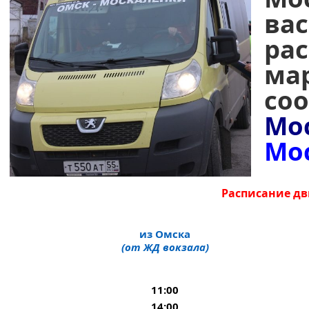
в
ра
ма
с
Мо
Мо
Расписание д
из Омска
(от ЖД вокзала)
11:00
14:00