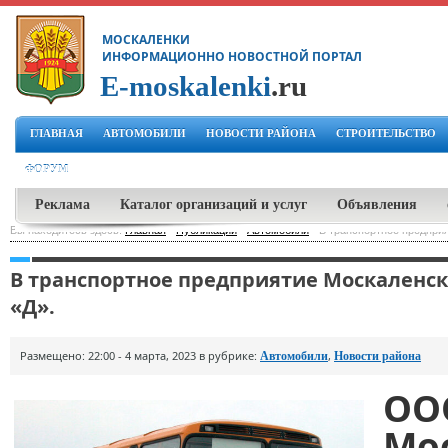
МОСКАЛЕНКИ
ИНФОРМАЦИОННО НОВОСТНОЙ ПОРТАЛ
E-moskalenki
.ru
ГЛАВНАЯ
АВТОМОБИЛИ
НОВОСТИ РАЙОНА
СТРОИТЕЛЬСТВО
ФОРУМ
Реклама
Каталог организаций и услуг
Объявления
Вы находитесь здесь:
Главная
-
Публикации
-
Автомобили
-
В транспортное предприя
В транспортное предприятие Москаленск
«Д».
Размещено: 22:00 - 4 марта, 2023 в рубрике:
,
Автомобили
Новости района
ОО
Мо