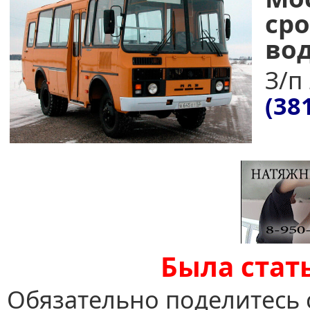
с
вод
З/п 
(38
Была стат
Обязательно поделитесь 