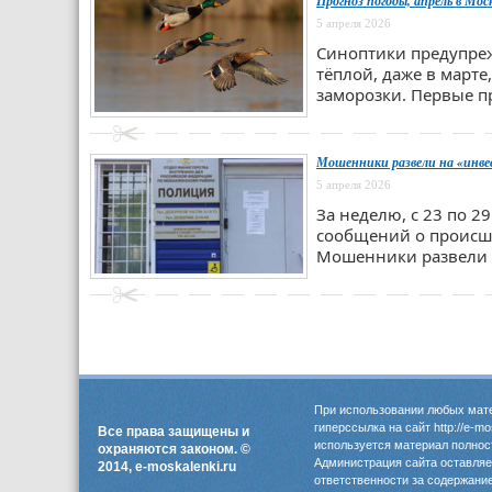
Прогноз погоды, апрель в Мо
5 апреля 2026
Синоптики предупреж
тёплой, даже в март
заморозки. Первые п
Мошенники развели на «инвес
5 апреля 2026
За неделю, с 23 по 
сообщений о происш
Мошенники развели н
При использовании любых мате
гиперссылка на сайт http://e-m
Все права защищены и
используется материал полнос
охраняются законом. ©
Администрация сайта оставляет
2014, e-moskalenki.ru
ответственности за содержани