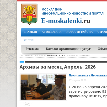
МОСКАЛЕНКИ
ИНФОРМАЦИОННО НОВОСТНОЙ ПОРТАЛ
E-moskalenki
.ru
ГЛАВНАЯ
АВТОМОБИЛИ
НОВОСТИ РАЙОНА
СТРОИ
ФОРУМ
Реклама
Каталог организаций и услуг
Объя
Вы находитесь здесь:
Главная
-
2026
-
Архив за:
Апрель
Архивы за месяц Апрель, 2026
Происшествия в Москаленско
27 апреля 2026
С 20 по 26 апреля 2
зарегистрировано 93
правонарушениях, п