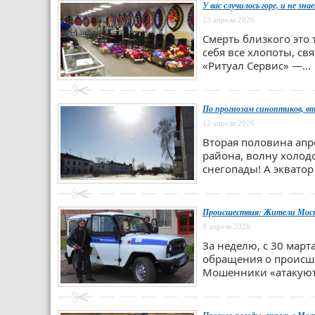
У вас случилось горе, и не з
23 апреля 2026
Смерть близкого это 
себя все хлопоты, св
«Ритуал Сервис» —...
По прогнозам синоптиков, вт
12 апреля 2026
Вторая половина апр
района, волну холод
снегопады! А экватор
Происшествия: Жители Моска
9 апреля 2026
За неделю, с 30 март
обращения о происше
Мошенники «атакуют»