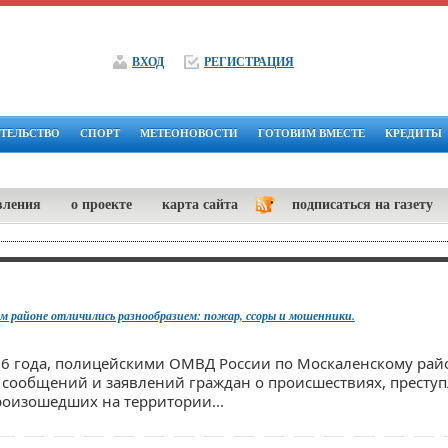
ВХОД
РЕГИСТРАЦИЯ
ТЕЛЬСТВО
СПОРТ
МЕТЕОНОВОСТИ
ГОТОВИМ ВМЕСТЕ
КРЕДИТЫ
вления
о проекте
карта сайта
подписаться на газету
м районе отличились разнообразием: пожар, ссоры и мошенники.
026 года, полицейскими ОМВД России по Москаленскому рай
 сообщений и заявлений граждан о происшествиях, престу
роизошедших на территории...