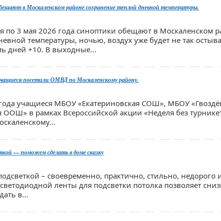
ещают в Москаленском районе сохранение теплой дневной температуры.
ля по 3 мая 2026 года синоптики обещают в Москаленском 
евной температуры, ночью, воздух уже будет не так остыва
мь дней +10. В выходные...
учащиеся посетили ОМВД по Москаленскому району.
26 года учащиеся МБОУ «Екатериновская СОШ», МБОУ «Гвозд
 ООШ» в рамках Всероссийской акции «Неделя без турнике
скаленскому...
кой — поможем сделать в доме сказку
подсветкой – своевременно, практично, стильно, недорого 
 светодиодной ленты для подсветки потолка позволяет сниз
дать в...