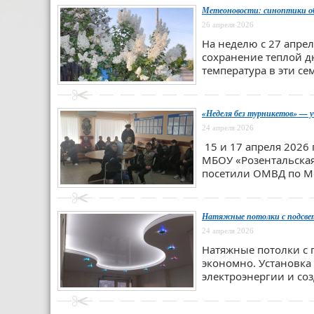
Метеоновости: синоптики об
26 апреля 2026
На неделю с 27 апре
сохранение теплой дн
температура в эти се
«Неделя без турникетов» — 
24 апреля 2026
​ 15 и 17 апреля 20
МБОУ «Розентальская
посетили ОМВД по Мо
Натяжные потолки с подсвет
24 апреля 2026
Натяжные потолки с 
экономно. Установка
электроэнергии и соз