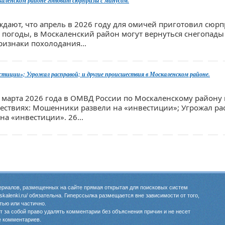
скаленском районе готовит сюрпризы с минусом.
дают, что апрель в 2026 году для омичей приготовил сюрп
е, погоды, в Москаленский район могут вернуться снегопад
ризнаки похолодания...
тиции»; Угрожал расправой; и другие происшествия в Москаленском районе.
29 марта 2026 года в ОМВД России по Москаленскому району
ествиях: Мошенники развели на «инвестиции»; Угрожал р
а «инвестиции». 26...
риалов, размещенных на сайте прямая открытая для поисковых систем
oskalenki.ru/ обязательна. Гиперссылка размещается вне зависимости от того,
тью или частично.
 за собой право удалять комментарии без объяснения причин и не несет
е комментариев.