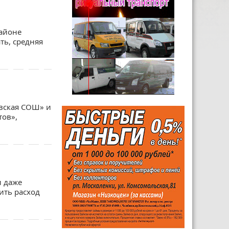
районе
ть, средняя
ёвская СОШ» и
тов»,
и даже
ить расход