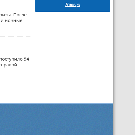
Наверх
ризы. После
ы и ночные
 поступило 54
асправой…