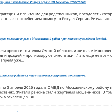
наете, что и как делать? Ритуал Сервис ИП Голенков– 89609963408
трагедия и испытание для родственников, преодолеть котор
язанные с погребением помогут в Ритуал Сервис. Ритуальное
орая половина апреля в Москаленский район принесет волну холодов и дождей.
еля принесет жителям Омской области, и жителям Москале
ов и дождей – прогнозируют синоптики. И это ещё не всё –
 апреля уже...
ленского района все чаще становятся жертвами мошенников.
а по 5 апреля 2026 года, в ОМВД по Москаленскому району 
ствиях. Жители района стали жертвами мошенников. В том
 москаленцев. 30...