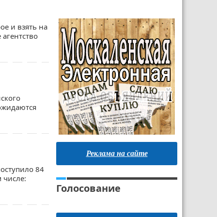
ое и взять на
 агентство
нского
 ожидаются
Реклама на сайте
поступило 84
 числе:
Голосование