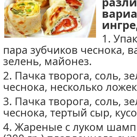
разл
вариа
ингре
1. Упа
пара зубчиков чеснока, в
зелень, майонез.
2. Пачка творога, соль, з
чеснока, несколько ложе
3. Пачка творога, соль, з
чеснока, тертый сыр, кус
4. Жареные с луком шамп