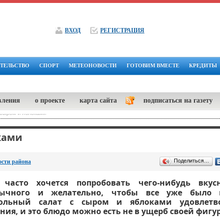
ВХОД
РЕГИСТРАЦИЯ
ТЕЛЬСТВО
СПОРТ
МЕТЕОНОВОСТИ
ГОТОВИМ ВМЕСТЕ
КРЕДИТЫ
вления
о проекте
карта сайта
подписаться на газету
 сыром и яблоками
ками
Поделиться…
ости района
часто хочется попробовать чего-нибудь вкус
бычного и желательно, чтобы все уже было 
кольный салат с сыром и яблоками удовлет
ния, и это блюдо можно есть не в ущерб своей фигур