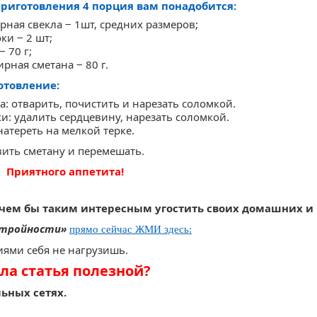
приготовления 4 порция вам понадобится:
арная свекла ‒ 1шт, средних размеров;
оки ‒ 2 шт;
‒ 70 г;
ирная сметана ‒ 80 г.
отовление:
а: отварить, почистить и нарезать соломкой.
и: удалить сердцевину, нарезать соломкой.
натереть на мелкой терке.
вить сметану и перемешать.
Приятного аппетита!
 чем бы таким интересным угостить своих домашних и 
 стройности»
прямо сейчас ЖМИ здесь:
ями себя не нагрузишь.
ла статья полезной?
ьных сетях.