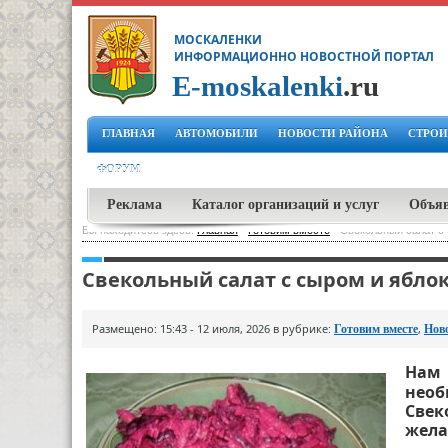
МОСКАЛЕНКИ
ИНФОРМАЦИОННО НОВОСТНОЙ ПОРТАЛ
E-moskalenki
.ru
ГЛАВНАЯ
АВТОМОБИЛИ
НОВОСТИ РАЙОНА
СТРОИ
ФОРУМ
Реклама
Каталог организаций и услуг
Объя
Вы находитесь здесь:
Главная
-
Готовим вместе
-
Свекольный салат с
Свекольный салат с сыром и ябло
Размещено: 15:43 - 12 июля, 2026 в рубрике:
,
Готовим вместе
Нов
Нам 
нео
Све
жела