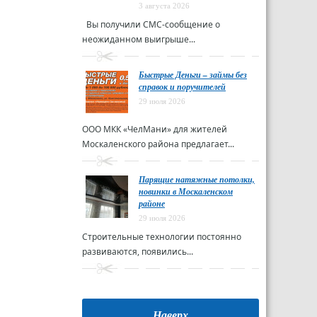
3 августа 2026
Вы получили СМС-сообщение о
неожиданном выигрыше...
Быстрые Деньги – займы без
справок и поручителей
29 июля 2026
ООО МКК «ЧелМани» для жителей
Москаленского района предлагает...
Парящие натяжные потолки,
новинки в Москаленском
районе
29 июля 2026
Строительные технологии постоянно
развиваются, появились...
Наверх