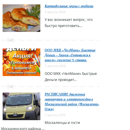
Картофельные зразы с грибами
4 августа 2026
У вас возникает вопрос, что
быстро приготовить...
ООО МКК «ЧелМани» Быстрые
Деньги – Акция «Готовимся к
школе» снижена % ставка.
3 августа 2026
ООО МКК «ЧелМани» Быстрые
Деньги проводит...
РАСПИСАНИЕ движения
маршруток и электропоездов в
Москаленский район (Москаленки-
Омск)
3 августа 2026
Москаленцы и гости
Москаленского района,...