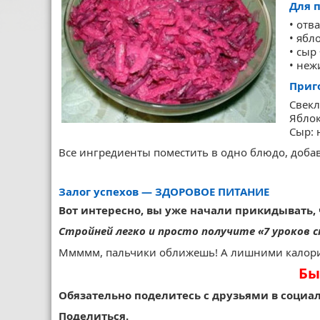
Для 
• отв
• ябл
• сыр 
• неж
Приг
Свекл
Яблок
Сыр: 
Все ингредиенты поместить в одно блюдо, доба
Залог
успехов
— ЗДОРОВОЕ ПИТАНИЕ
Вот интересно, вы уже начали прикидывать,
Стройней легко и просто получите «7 уроков
Ммммм, пальчики оближешь! А лишними калори
Бы
Обязательно поделитесь с друзьями в социал
Поделиться.