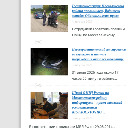
Госавтоинспекция Москаленского
района напоминает, Водители
мопедов Обязаны иметь права.
4 августа 2026
Сотрудники Госавтоинспекции
ОМВД по Москаленскому...
Несовершеннолетний не справился
со скутером и получив
повреждения оказался в больнице.
3 августа 2026
31 июля 2026 года около 17
часов 55 минут в районе...
Штаб ОМВД России по
Москаленскому району
информирует – прием заявлений
осуществляется
КРУГЛОСУТОЧНО…
3 августа 2026
В соответствии с приказом МВД РФ от 29.08.2014...