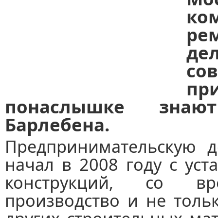
ко
ре
де
с
пр
понаслышке знаю
Барлебена.
Предпринимательскую де
начал в 2008 году с ус
конструкций, со в
производство и не толь