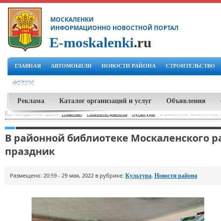
МОСКАЛЕНКИ
ИНФОРМАЦИОННО НОВОСТНОЙ ПОРТАЛ
E-moskalenki
.ru
ГЛАВНАЯ
АВТОМОБИЛИ
НОВОСТИ РАЙОНА
СТРОИТЕЛЬСТВО
ФОРУМ
Реклама
Каталог организаций и услуг
Объявления
Вы находитесь здесь:
Главная
-
Новости района
-
Культура
-
В районной библиотеке
В районной библиотеке Москаленского 
праздник
Размещено: 20:59 - 29 мая, 2022 в рубрике:
,
Культура
Новости района