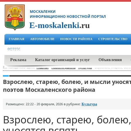
МОСКАЛЕНКИ
ИНФОРМАЦИОННО НОВОСТНОЙ ПОРТАЛ
E-moskalenki
.ru
ГЛАВНАЯ
АВТОМОБИЛИ
НОВОСТИ РАЙОНА
СТРОИТЕЛЬСТВО
ФОРУМ
Реклама
Каталог организаций и услуг
Объявления
Вы находитесь здесь:
Главная
-
Новости района
-
Культура
-
Взрослею, старею, боле
Взрослею, старею, болею, и мысли унося
поэтов Москаленского района
Размещено: 22:22 - 20 февраля, 2026 в рубрике:
Культура
Взрослею, старею, болею
уносятся вспять.