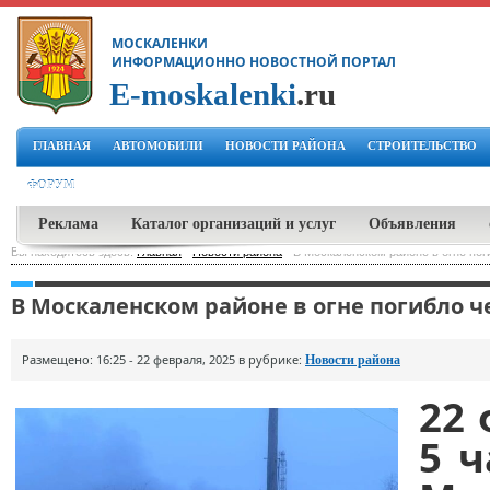
МОСКАЛЕНКИ
ИНФОРМАЦИОННО НОВОСТНОЙ ПОРТАЛ
E-moskalenki
.ru
ГЛАВНАЯ
АВТОМОБИЛИ
НОВОСТИ РАЙОНА
СТРОИТЕЛЬСТВО
ФОРУМ
Реклама
Каталог организаций и услуг
Объявления
Вы находитесь здесь:
Главная
-
Новости района
-
В Москаленском районе в огне поги
В Москаленском районе в огне погибло че
Размещено: 16:25 - 22 февраля, 2025 в рубрике:
Новости района
22 
5 