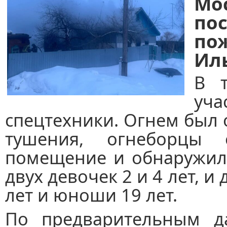
Мо
по
пож
Ил
В 
уча
спецтехники. Огнем был 
тушения, огнеборцы 
помещение и обнаружили
двух девочек 2 и 4 лет, и
лет и юноши 19 лет.
По предварительным д