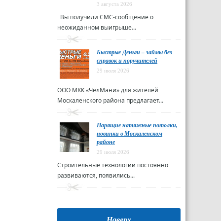
3 августа 2026
Вы получили СМС-сообщение о
неожиданном выигрыше...
Быстрые Деньги – займы без
справок и поручителей
29 июля 2026
ООО МКК «ЧелМани» для жителей
Москаленского района предлагает...
Парящие натяжные потолки,
новинки в Москаленском
районе
29 июля 2026
Строительные технологии постоянно
развиваются, появились...
Наверх