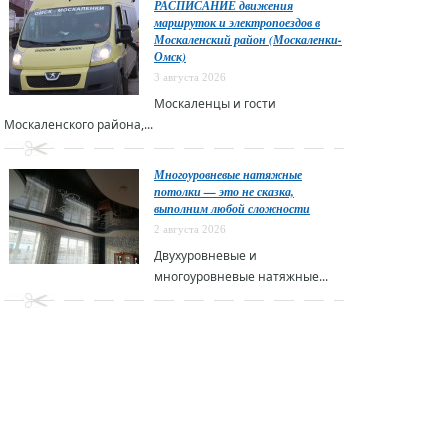
РАСПИСАНИЕ движения
маршруток и электропоездов в
Москаленский район (Москаленки-
Омск)
3 августа 2026
Москаленцы и гости
Москаленского района,...
Многоуровневые натяжные
потолки — это не сказка,
выполним любой сложности
2 августа 2026
Двухуровневые и
многоуровневые натяжные...