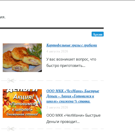
ия.
Архив
Картофельные зразы с грибами
4 августа 2026
У вас возникает вопрос, что
быстро приготовить...
ООО МКК «ЧелМани» Быстрые
Деньги – Акция «Готовимся к
школе» снижена % ставка.
3 августа 2026
ООО МКК «ЧелМани» Быстрые
Деньги проводит...