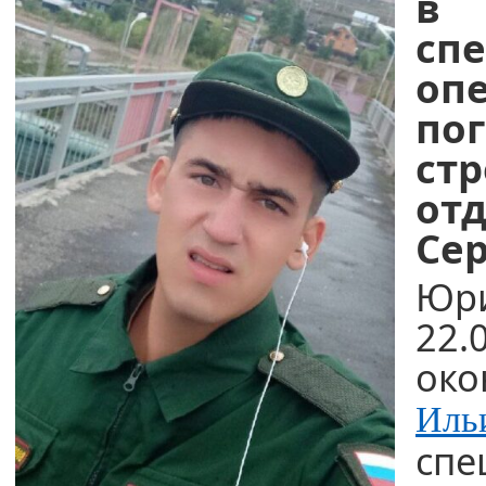
в 
сп
оп
по
ст
от
Се
Юр
22
ок
Иль
спе