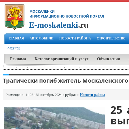
МОСКАЛЕНКИ
ИНФОРМАЦИОННО НОВОСТНОЙ ПОРТАЛ
E-moskalenki
.ru
ГЛАВНАЯ
АВТОМОБИЛИ
НОВОСТИ РАЙОНА
СТРОИТЕЛЬСТВО
ФОРУМ
Реклама
Каталог организаций и услуг
Объявления
Вы находитесь здесь:
Главная
-
Новости района
-
Трагически погиб житель Москале
Трагически погиб житель Москаленского
Размещено: 11:02 - 31 октября, 2024 в рубрике:
Новости района
25 
вы