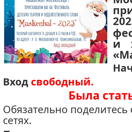
пр
2
фе
и 
«Мa
На
Вход
свободный.
Была стат
Обязательно поделитесь 
сетях.