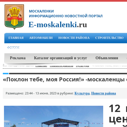
МОСКАЛЕНКИ
ИНФОРМАЦИОННО НОВОСТНОЙ ПОРТАЛ
E-moskalenki
.ru
ГЛАВНАЯ
АВТОМОБИЛИ
НОВОСТИ РАЙОНА
СТРОИТЕЛЬСТВО
ФОРУМ
Реклама
Каталог организаций и услуг
Объявления
Вы находитесь здесь:
Главная
-
Новости района
-
Культура
-
«Поклон тебе, моя Росс
«Поклон тебе, моя Россия!» -москаленцы
Размещено: 23:44 - 13 июня, 2023 в рубрике:
,
Культура
Новости района
12
це