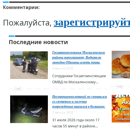
Комментарии:
зарегистрируй
Пожалуйста,
Последние новости
Госавтоинспекция Москаленского
района напоминает, Водители
мопедов Обязаны иметь права.
4 августа 2026
Сотрудники Госавтоинспекции
ОМВД по Москаленскому...
Несовершеннолетний не справился
со скутером и получив
повреждения оказался в больнице.
3 августа 2026
31 июля 2026 года около 17
часов 55 минут в районе...