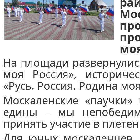
р
Мо
пр
пр
моя
На площади развернулис
моя Россия», историче
«Русь. Россия. Родина моя
Москаленские «паучки»
едины – мы непобедим
принять участие в плете
Для юных москаленцев, 