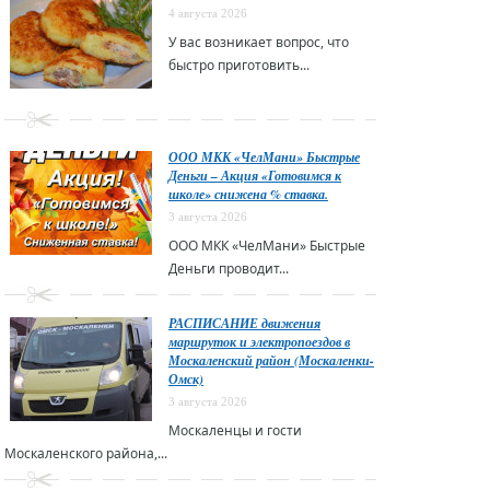
4 августа 2026
У вас возникает вопрос, что
быстро приготовить...
ООО МКК «ЧелМани» Быстрые
Деньги – Акция «Готовимся к
школе» снижена % ставка.
3 августа 2026
ООО МКК «ЧелМани» Быстрые
Деньги проводит...
РАСПИСАНИЕ движения
маршруток и электропоездов в
Москаленский район (Москаленки-
Омск)
3 августа 2026
Москаленцы и гости
Москаленского района,...