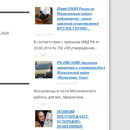
Штаб ОМВД России по
Москаленскому району
информирует – прием
заявлений осуществляется
КРУГЛОСУТОЧНО…
.2026
3 августа 2026
В соответствии с приказом МВД РФ от
29.08.2014 № 736 «Об утверждении...
РАСПИСАНИЕ движения
маршруток и электропоездов в
Москаленский район
(Москаленки- Омск)
3 августа 2026
Москаленцы и гости Москаленского
района, для вас, предлагаем...
ПОЛИЦИЯ
ПРЕДУПРЕЖДАЕТ:
ОСТОРОЖНО–
МОШЕННИКИ!