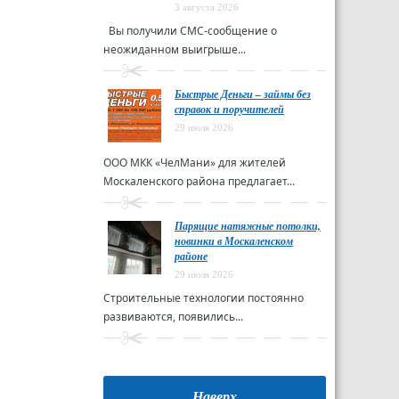
3 августа 2026
Вы получили СМС-сообщение о
неожиданном выигрыше...
Быстрые Деньги – займы без
справок и поручителей
29 июля 2026
ООО МКК «ЧелМани» для жителей
Москаленского района предлагает...
Парящие натяжные потолки,
новинки в Москаленском
районе
29 июля 2026
Строительные технологии постоянно
развиваются, появились...
Наверх