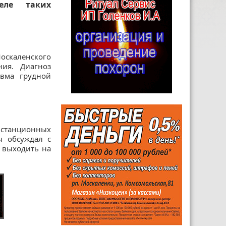
еле таких
оскаленского
ия. Диагноз
авма грудной
истанционных
ы обсуждал с
л выходить на