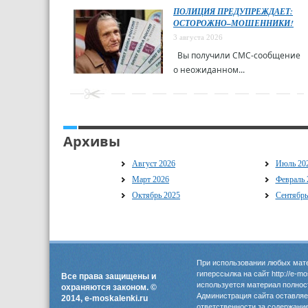
ПОЛИЦИЯ ПРЕДУПРЕЖДАЕТ:
ОСТОРОЖНО–МОШЕННИКИ!
3 августа 2026
Вы получили СМС-сообщение
о неожиданном...
Архивы
Август 2026
Июль 20
Март 2026
Февраль 
Октябрь 2025
Сентябрь
При использовании любых мате
гиперссылка на сайт http://e-m
Все права защищены и
используется материал полнос
охраняются законом. ©
Администрация сайта оставляет
2014, e-moskalenki.ru
ответственности за содержани