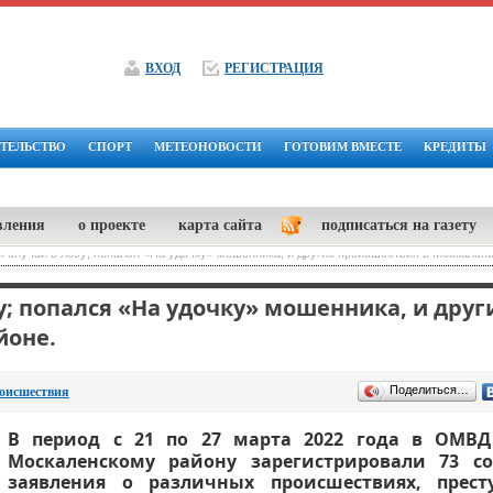
ВХОД
РЕГИСТРАЦИЯ
ТЕЛЬСТВО
СПОРТ
МЕТЕОНОВОСТИ
ГОТОВИМ ВМЕСТЕ
КРЕДИТЫ
вления
о проекте
карта сайта
подписаться на газету
 случай в лесу; попался «На удочку» мошенника, и другие происшествия в Москален
у; попался «На удочку» мошенника, и друг
йоне.
Поделиться…
оисшествия
В период с 21 по 27 марта 2022 года в ОМВД
Москаленскому району зарегистрировали 73 с
заявления о различных происшествиях, прест