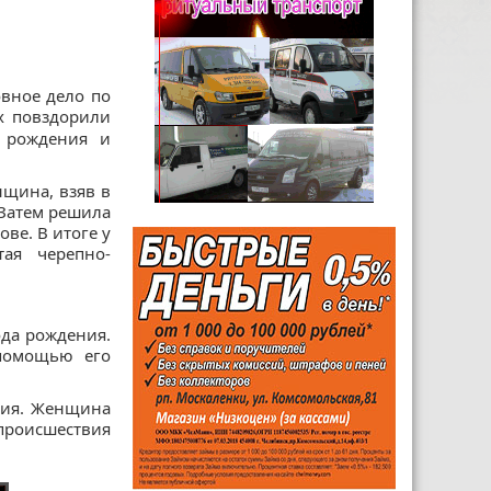
вное дело по
х повздорили
 рождения и
нщина, взяв в
 Затем решила
ве. В итоге у
тая черепно-
да рождения.
 помощью его
ния. Женщина
происшествия