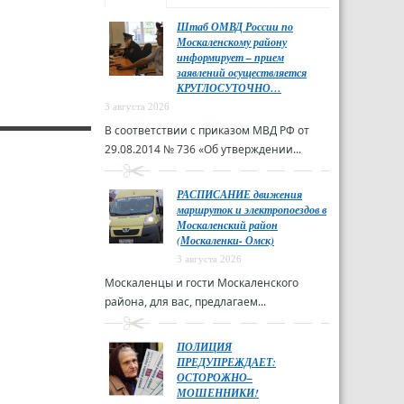
Штаб ОМВД России по
Москаленскому району
информирует – прием
заявлений осуществляется
КРУГЛОСУТОЧНО…
3 августа 2026
В соответствии с приказом МВД РФ от
29.08.2014 № 736 «Об утверждении...
РАСПИСАНИЕ движения
маршруток и электропоездов в
Москаленский район
(Москаленки- Омск)
3 августа 2026
Москаленцы и гости Москаленского
района, для вас, предлагаем...
ПОЛИЦИЯ
ПРЕДУПРЕЖДАЕТ:
ОСТОРОЖНО–
МОШЕННИКИ!