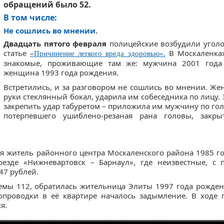
обращений было 52.
В том числе:
Не сошлись во мнении
.
Двадцать пятого февраля
полицейские возбудили уголо
статье
В Москаленка
«Причинение легкого вреда здоровью».
знакомые, проживающие там же: мужчина 2001 года
женщина 1993 года рождения.
Встретились, и за разговором не сошлись во мнении. Же
руки стеклянный бокал, ударила им собеседника по лицу.
закрепить удар табуретом – приложила им мужчину по голо
потерпевшего ушиблено-резаная рана головы, закры
 житель районного центра Москаленского района 1985 го
езде «Нижневартовск – Барнаул», где неизвестные, с
47 рублей.
темы 112, обратилась жительница Элиты 1997 года рожде
ропроводки в её квартире началось задымление. В ходе 
я.