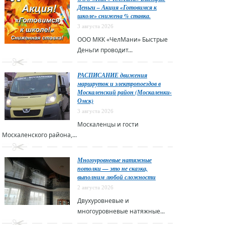
Деньги – Акция «Готовимся к
школе» снижена % ставка.
3 августа 2026
ООО МКК «ЧелМани» Быстрые
Деньги проводит...
РАСПИСАНИЕ движения
маршруток и электропоездов в
Москаленский район (Москаленки-
Омск)
3 августа 2026
Москаленцы и гости
Москаленского района,...
Многоуровневые натяжные
потолки — это не сказка,
выполним любой сложности
2 августа 2026
Двухуровневые и
многоуровневые натяжные...