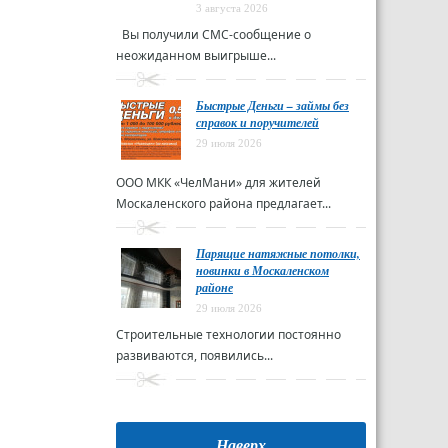
3 августа 2026
Вы получили СМС-сообщение о
неожиданном выигрыше...
Быстрые Деньги – займы без
справок и поручителей
29 июля 2026
ООО МКК «ЧелМани» для жителей
Москаленского района предлагает...
Парящие натяжные потолки,
новинки в Москаленском
районе
29 июля 2026
Строительные технологии постоянно
развиваются, появились...
Наверх