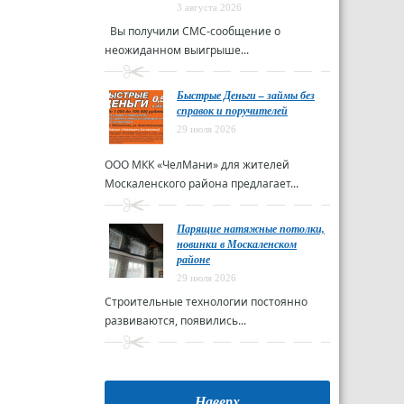
3 августа 2026
Вы получили СМС-сообщение о
неожиданном выигрыше...
Быстрые Деньги – займы без
справок и поручителей
29 июля 2026
ООО МКК «ЧелМани» для жителей
Москаленского района предлагает...
Парящие натяжные потолки,
новинки в Москаленском
районе
29 июля 2026
Строительные технологии постоянно
развиваются, появились...
Наверх