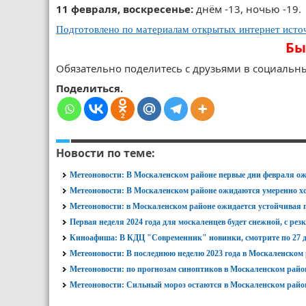
11 февраля, воскресенье:
днём -13, ночью -19.
Подготовлено по материалам открытых интернет исто
Бы
Обязательно поделитесь с друзьями в социальны
Поделиться.
2
Новости по теме:
Метеоновости: В Москаленском районе первые дни февраля о
Метеоновости: В Москаленском районе ожидаются умеренно хо
Метеоновости: в Москаленском районе ожидается устойчивая п
Первая неделя 2024 года для москаленцев будет снежной, с ре
Киноафиша: В КДЦ "Современник" новинки, смотрите по 27 д
Метеоновости: В последнюю неделю 2023 года в Москаленском р
Метеоновости: по прогнозам синоптиков в Москаленском район
Метеоновости: Сильный мороз остаются в Москаленском райо