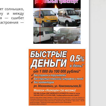
ет солнышко,
сну и между
мя — сшибет
настроения —