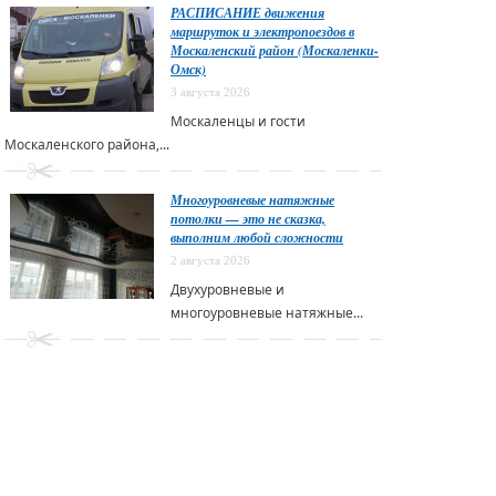
РАСПИСАНИЕ движения
маршруток и электропоездов в
Москаленский район (Москаленки-
Омск)
3 августа 2026
Москаленцы и гости
Москаленского района,...
Многоуровневые натяжные
потолки — это не сказка,
выполним любой сложности
2 августа 2026
Двухуровневые и
многоуровневые натяжные...