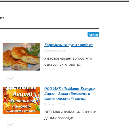
ия.
Архив
Картофельные зразы с грибами
4 августа 2026
У вас возникает вопрос, что
быстро приготовить...
ООО МКК «ЧелМани» Быстрые
Деньги – Акция «Готовимся к
школе» снижена % ставка.
3 августа 2026
ООО МКК «ЧелМани» Быстрые
Деньги проводит...