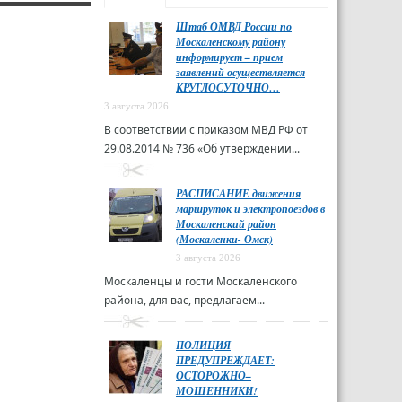
Штаб ОМВД России по
Москаленскому району
информирует – прием
заявлений осуществляется
КРУГЛОСУТОЧНО…
3 августа 2026
В соответствии с приказом МВД РФ от
29.08.2014 № 736 «Об утверждении...
РАСПИСАНИЕ движения
маршруток и электропоездов в
Москаленский район
(Москаленки- Омск)
3 августа 2026
Москаленцы и гости Москаленского
района, для вас, предлагаем...
ПОЛИЦИЯ
ПРЕДУПРЕЖДАЕТ:
ОСТОРОЖНО–
МОШЕННИКИ!