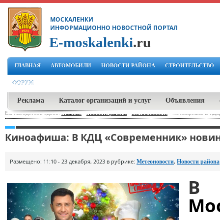
МОСКАЛЕНКИ
ИНФОРМАЦИОННО НОВОСТНОЙ ПОРТАЛ
E-moskalenki
.ru
ГЛАВНАЯ
АВТОМОБИЛИ
НОВОСТИ РАЙОНА
СТРОИТЕЛЬСТВО
ФОРУМ
Реклама
Каталог организаций и услуг
Объявления
Вы находитесь здесь:
Главная
-
Новости района
-
Метеоновости
-
Киноафиша: В КДЦ 
Киноафиша: В КДЦ «Современник» новинк
Размещено: 11:10 - 23 декабря, 2023 в рубрике:
,
Метеоновости
Новости района
В 
Мо