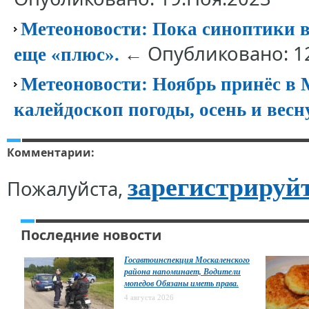
Метеоновости: Пока синоптики 
← Опубликовано: 1
еще «плюс».
Метеоновости: Ноябрь принёс в
калейдоскоп погоды, осень и вес
Комментарии:
зарегистрируй
Пожалуйста,
Последние новости
Госавтоинспекция Москаленского
района напоминает, Водители
мопедов Обязаны иметь права.
4 августа 2026