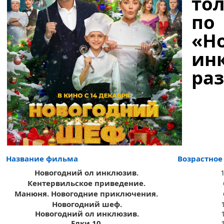
то
п
«
Н
ин
раз
Название фильма
Возрастное
Новогодний ол инклюзив.
Кентервильское приведение.
Манюня. Новогодние приключения.
Новогодний шеф.
Новогодний ол инклюзив.
Елки 10.