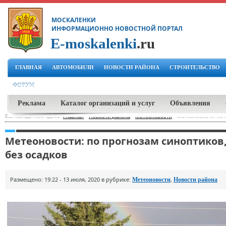
МОСКАЛЕНКИ
ИНФОРМАЦИОННО НОВОСТНОЙ ПОРТАЛ
E-moskalenki
.ru
ГЛАВНАЯ
АВТОМОБИЛИ
НОВОСТИ РАЙОНА
СТРОИТЕЛЬСТВО
ФОРУМ
Реклама
Каталог организаций и услуг
Объявления
Вы находитесь здесь:
Главная
-
Новости района
-
Метеоновости
-
Метеоновости: по 
Метеоновости: по прогнозам синоптиков
без осадков
Размещено: 19:22 - 13 июля, 2020 в рубрике:
,
Метеоновости
Новости района