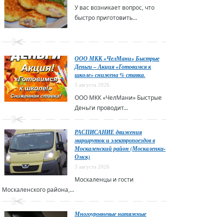
У вас возникает вопрос, что
быстро приготовить...
ООО МКК «ЧелМани» Быстрые
Деньги – Акция «Готовимся к
школе» снижена % ставка.
3 августа 2026
ООО МКК «ЧелМани» Быстрые
Деньги проводит...
РАСПИСАНИЕ движения
маршруток и электропоездов в
Москаленский район (Москаленки-
Омск)
3 августа 2026
Москаленцы и гости
Москаленского района,...
Многоуровневые натяжные