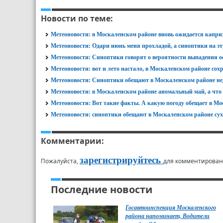
Новости по теме:
Метеоновости: в Москаленском районе вновь ожидается капр
Метеоновости: Одари июнь меня прохладой, а синоптики на э
Метеоновости: Синоптики говорят о вероятности выпадения 
Метеоновости: вот и лето настало, в Москаленском районе со
Метеоновости: Синоптики обещают в Москаленском районе нед
Метеоновости: в Москаленском районе аномальный май, а что
Метеоновости: Вот такие факты. А какую погоду обещает в М
Метеоновости: синоптики обещают в Москаленском районе сух
Комментарии:
зарегистрируйтесь
Пожалуйста,
для комментирован
Последние новости
Госавтоинспекция Москаленского
района напоминает, Водители