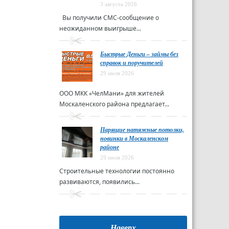
3 августа 2026
Вы получили СМС-сообщение о
неожиданном выигрыше...
Быстрые Деньги – займы без
справок и поручителей
29 июля 2026
ООО МКК «ЧелМани» для жителей
Москаленского района предлагает...
Парящие натяжные потолки,
новинки в Москаленском
районе
29 июля 2026
Строительные технологии постоянно
развиваются, появились...
Наверх