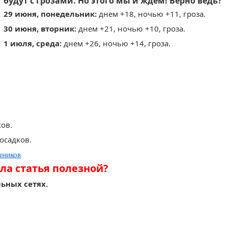
будут с грозами. Но этого мы и ждём! Верно ведь?
29 июня, понедельник:
днем +18, ночью +11, гроза.
30 июня, вторник:
днем +21, ночью +10, гроза.
1 июля, среда:
днем +26, ночью +14, гроза.
ков.
 осадков.
чников
ла статья полезной?
ьных сетях.