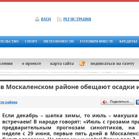
ВХОД
РЕГИСТРАЦИЯ
ТЕЛЬСТВО
СПОРТ
МЕТЕОНОВОСТИ
ГОТОВИМ ВМЕСТЕ
КРЕДИТЫ
вления
о проекте
карта сайта
подписаться на газету
оновости: и вновь синоптики в Москаленском районе обещают осадки и грозы…
 в Москаленском районе обещают осадки 
Поделиться…
сти района
Если декабрь – шапка зимы, то июль – макушка
встречаем! В народе говорят: «Июль с грозами пр
предварительным прогнозам синоптиков, на
неделе с 29 июня, первые пять дней в Москален