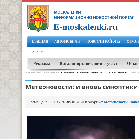
МОСКАЛЕНКИ
ИНФОРМАЦИОННО НОВОСТНОЙ ПОРТАЛ
E-moskalenki
.ru
ГЛАВНАЯ
АВТОМОБИЛИ
НОВОСТИ РАЙОНА
СТРОИ
ФОРУМ
Реклама
Каталог организаций и услуг
Объя
Вы находитесь здесь:
Главная
-
Новости района
-
Метеоновости
-
Мете
Метеоновости: и вновь синоптики
Размещено: 10:03 - 26 июня, 2020 в рубрике:
,
Метеоновости
Ново