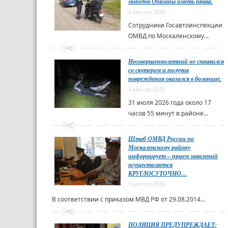
мопедов Обязаны иметь права.
4 августа 2026
Сотрудники Госавтоинспекции
ОМВД по Москаленскому...
Несовершеннолетний не справился
со скутером и получив
повреждения оказался в больнице.
3 августа 2026
31 июля 2026 года около 17
часов 55 минут в районе...
Штаб ОМВД России по
Москаленскому району
информирует – прием заявлений
осуществляется
КРУГЛОСУТОЧНО…
3 августа 2026
В соответствии с приказом МВД РФ от 29.08.2014...
ПОЛИЦИЯ ПРЕДУПРЕЖДАЕТ: