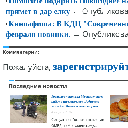
Помогите подарить Новогоднее 
← Опубликован
примет в дар елку
Киноафиша: В КДЦ "Современни
← Опубликован
февраля новинки.
Комментарии:
зарегистрируй
Пожалуйста,
Последние новости
Госавтоинспекция Москаленского
района напоминает, Водители
мопедов Обязаны иметь права.
4 августа 2026
Сотрудники Госавтоинспекции
ОМВД по Москаленскому...