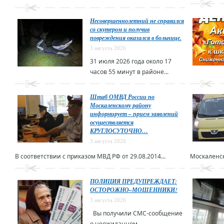
Несовершеннолетний не справился
со скутером и получив
повреждения оказался в больнице.
3 августа 2026
31 июля 2026 года около 17
часов 55 минут в районе...
Штаб ОМВД России по
Москаленскому району
информирует – прием заявлений
осуществляется
КРУГЛОСУТОЧНО…
3 августа 2026
В соответствии с приказом МВД РФ от 29.08.2014...
Москаленск
ПОЛИЦИЯ ПРЕДУПРЕЖДАЕТ:
ОСТОРОЖНО–МОШЕННИКИ!
3 августа 2026
Вы получили СМС-сообщение
о неожиданном...