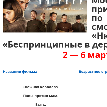
Мо
пр
по
с
«
Н
«Беспринципные в де
2 — 6 мар
Название фильма
Возрастное ог
Снежная королева.
Папы против мам.
Быть.