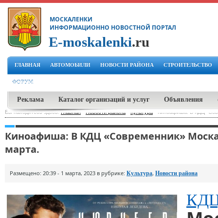
МОСКАЛЕНКИ
ИНФОРМАЦИОННО НОВОСТНОЙ ПОРТАЛ
E-moskalenki
.ru
ГЛАВНАЯ
АВТОМОБИЛИ
НОВОСТИ РАЙОНА
СТРОИТЕЛЬСТВО
ФОРУМ
Реклама
Каталог организаций и услуг
Объявления
Вы находитесь здесь:
Главная
-
Новости района
-
Культура
-
Киноафиша: В КДЦ "Совр
Киноафиша: В КДЦ «Современник» Москал
марта.
Размещено: 20:39 - 1 марта, 2023 в рубрике:
,
Культура
Новости района
КД