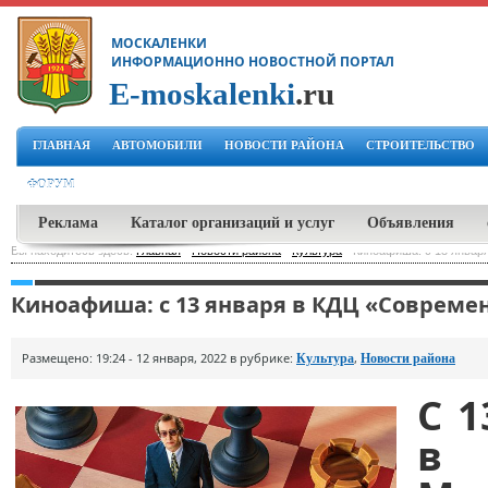
МОСКАЛЕНКИ
ИНФОРМАЦИОННО НОВОСТНОЙ ПОРТАЛ
E-moskalenki
.ru
ГЛАВНАЯ
АВТОМОБИЛИ
НОВОСТИ РАЙОНА
СТРОИТЕЛЬСТВО
ФОРУМ
Реклама
Каталог организаций и услуг
Объявления
Вы находитесь здесь:
Главная
-
Новости района
-
Культура
-
Киноафиша: с 13 январ
Киноафиша: с 13 января в КДЦ «Совреме
Размещено: 19:24 - 12 января, 2022 в рубрике:
,
Культура
Новости района
С 1
в 