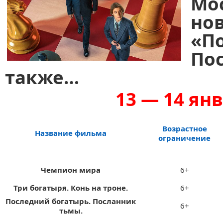
Мо
но
«
П
По
также
…
13 — 14 янв
Возрастное
Название фильма
ограничение
Чемпион мира
6+
Три богатыря. Конь на троне.
6+
Последний богатырь. Посланник
6+
тьмы.