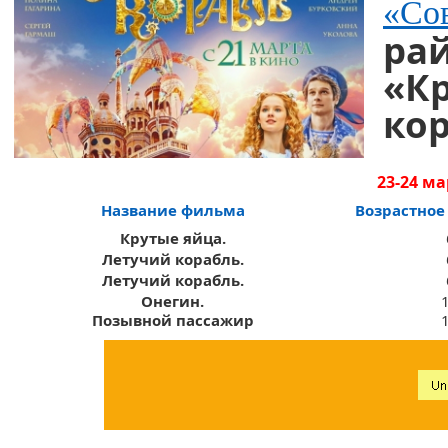
«Со
ра
«
К
кор
23-24 м
Название фильма
Возрастное
Крутые яйца.
Летучий корабль.
Летучий корабль.
Онегин.
Позывной пассажир