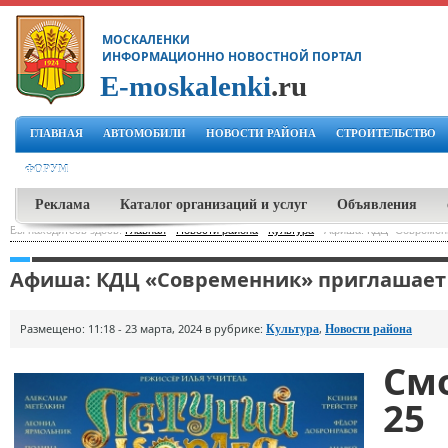
МОСКАЛЕНКИ
ИНФОРМАЦИОННО НОВОСТНОЙ ПОРТАЛ
E-moskalenki
.ru
ГЛАВНАЯ
АВТОМОБИЛИ
НОВОСТИ РАЙОНА
СТРОИТЕЛЬСТВО
ФОРУМ
Реклама
Каталог организаций и услуг
Объявления
Вы находитесь здесь:
Главная
-
Новости района
-
Культура
-
Афиша: КДЦ "Современн
Афиша: КДЦ «Современник» приглашает 
Размещено: 11:18 - 23 марта, 2024 в рубрике:
,
Культура
Новости района
См
25