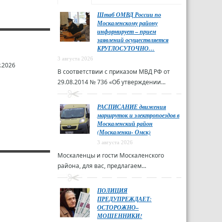
Штаб ОМВД России по
Москаленскому району
информирует – прием
заявлений осуществляется
КРУГЛОСУТОЧНО…
3 августа 2026
.2026
В соответствии с приказом МВД РФ от
29.08.2014 № 736 «Об утверждении...
РАСПИСАНИЕ движения
маршруток и электропоездов в
Москаленский район
(Москаленки- Омск)
3 августа 2026
Москаленцы и гости Москаленского
района, для вас, предлагаем...
ПОЛИЦИЯ
ПРЕДУПРЕЖДАЕТ:
ОСТОРОЖНО–
МОШЕННИКИ!