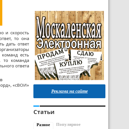
но и скорость
твет, то она
ть дать ответ
организаторы
 команд есть
, то команда
льного ответа
 в
корд», «сВОИ»
Реклама на сайте
Статьи
Популярное
Разное