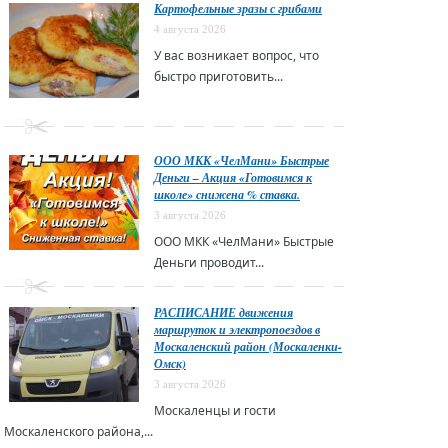
Картофельные зразы с грибами
4 августа 2026
У вас возникает вопрос, что
быстро приготовить...
ООО МКК «ЧелМани» Быстрые
Деньги – Акция «Готовимся к
школе» снижена % ставка.
3 августа 2026
ООО МКК «ЧелМани» Быстрые
Деньги проводит...
РАСПИСАНИЕ движения
маршруток и электропоездов в
Москаленский район (Москаленки-
Омск)
3 августа 2026
Москаленцы и гости
Москаленского района,...