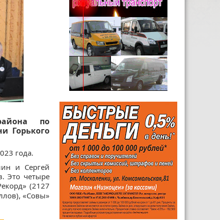
района по
ни Горького
023 года.
нин и Сергей
. Это четыре
Рекорд» (2127
ллов), «Совы»