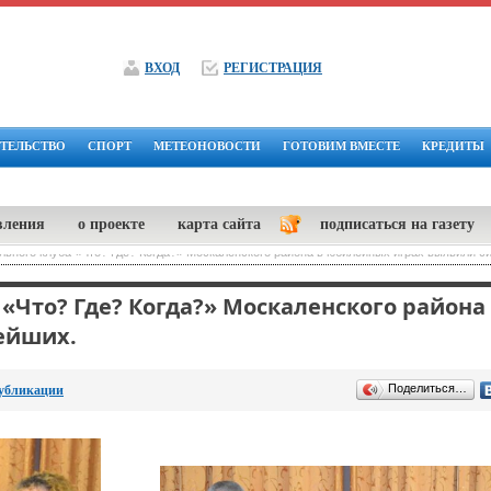
ВХОД
РЕГИСТРАЦИЯ
ТЕЛЬСТВО
СПОРТ
МЕТЕОНОВОСТИ
ГОТОВИМ ВМЕСТЕ
КРЕДИТЫ
вления
о проекте
карта сайта
подписаться на газету
льного клуба «Что? Где? Когда?» Москаленского района в юбилейных играх выявили с
«Что? Где? Когда?» Москаленского района
ейших.
Поделиться…
убликации