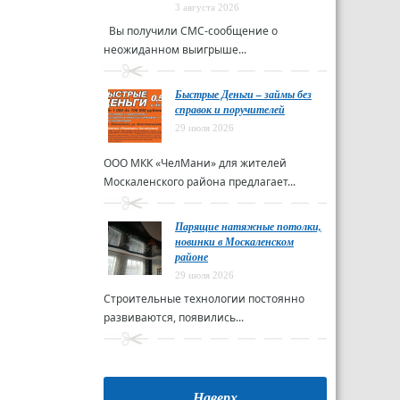
3 августа 2026
Вы получили СМС-сообщение о
неожиданном выигрыше...
Быстрые Деньги – займы без
справок и поручителей
29 июля 2026
ООО МКК «ЧелМани» для жителей
Москаленского района предлагает...
Парящие натяжные потолки,
новинки в Москаленском
районе
29 июля 2026
Строительные технологии постоянно
развиваются, появились...
Наверх