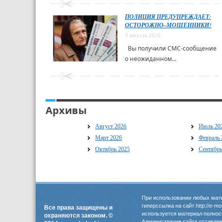
ПОЛИЦИЯ ПРЕДУПРЕЖДАЕТ:
ОСТОРОЖНО–МОШЕННИКИ!
3 августа 2026
Вы получили СМС-сообщение
о неожиданном...
Архивы
Август 2026
Июль 20
Март 2026
Февраль 
Октябрь 2025
Сентябрь
При использовании любых мате
гиперссылка на сайт http://e-m
Все права защищены и
используется материал полнос
охраняются законом. ©
Администрация сайта оставляет