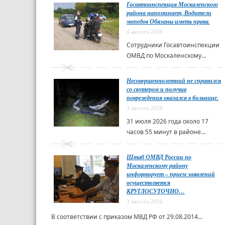
Госавтоинспекция Москаленского
района напоминает, Водители
мопедов Обязаны иметь права.
4 августа 2026
Сотрудники Госавтоинспекции
ОМВД по Москаленскому...
Несовершеннолетний не справился
со скутером и получив
повреждения оказался в больнице.
3 августа 2026
31 июля 2026 года около 17
часов 55 минут в районе...
Штаб ОМВД России по
Москаленскому району
информирует – прием заявлений
осуществляется
КРУГЛОСУТОЧНО…
3 августа 2026
В соответствии с приказом МВД РФ от 29.08.2014...