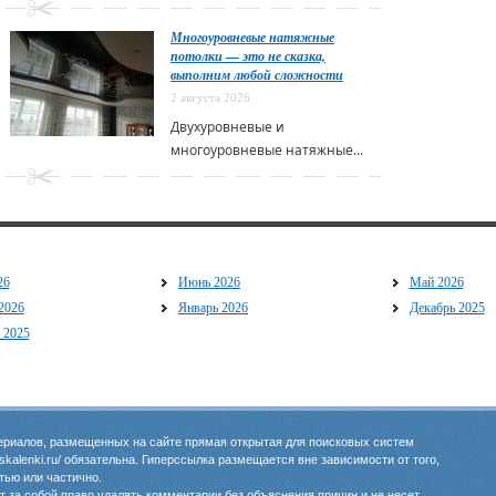
Многоуровневые натяжные
потолки — это не сказка,
выполним любой сложности
2 августа 2026
Двухуровневые и
многоуровневые натяжные...
26
Июнь 2026
Май 2026
2026
Январь 2026
Декабрь 2025
 2025
риалов, размещенных на сайте прямая открытая для поисковых систем
oskalenki.ru/ обязательна. Гиперссылка размещается вне зависимости от того,
тью или частично.
 за собой право удалять комментарии без объяснения причин и не несет