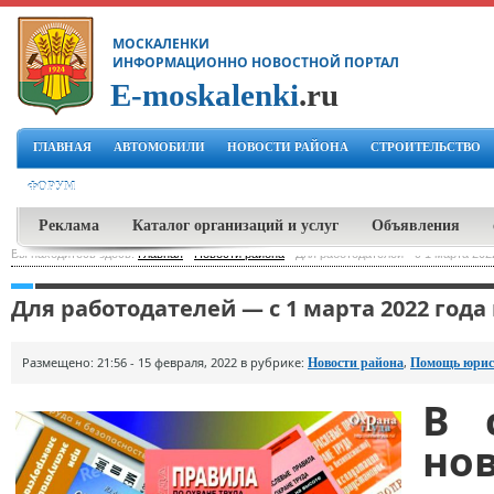
МОСКАЛЕНКИ
ИНФОРМАЦИОННО НОВОСТНОЙ ПОРТАЛ
E-moskalenki
.ru
ГЛАВНАЯ
АВТОМОБИЛИ
НОВОСТИ РАЙОНА
СТРОИТЕЛЬСТВО
ФОРУМ
Реклама
Каталог организаций и услуг
Объявления
Вы находитесь здесь:
Главная
-
Новости района
-
Для работодателей - с 1 марта 202
Для работодателей — с 1 марта 2022 года
Размещено: 21:56 - 15 февраля, 2022 в рубрике:
,
Новости района
Помощь юрис
В 
но