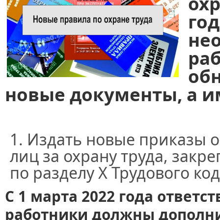
охр
го
не
ра
об
новые документы, а и
Издать новые приказы о
лиц за охрану труда, закр
по разделу X Трудового код
С 1 марта 2022 года ответс
работники должны дополни