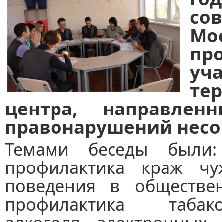
со
Мо
пр
уч
те
центра, направлен
правонарушений нес
Темами беседы были: 
профилактика краж чу
поведения в обществе
профилактика табако