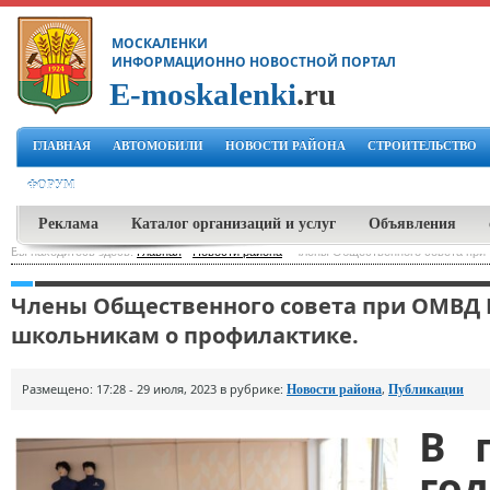
МОСКАЛЕНКИ
ИНФОРМАЦИОННО НОВОСТНОЙ ПОРТАЛ
E-moskalenki
.ru
ГЛАВНАЯ
АВТОМОБИЛИ
НОВОСТИ РАЙОНА
СТРОИТЕЛЬСТВО
ФОРУМ
Реклама
Каталог организаций и услуг
Объявления
Вы находитесь здесь:
Главная
-
Новости района
-
Члены Общественного совета при 
Члены Общественного совета при ОМВД Р
школьникам о профилактике.
Размещено: 17:28 - 29 июля, 2023 в рубрике:
,
Новости района
Публикации
В 
го