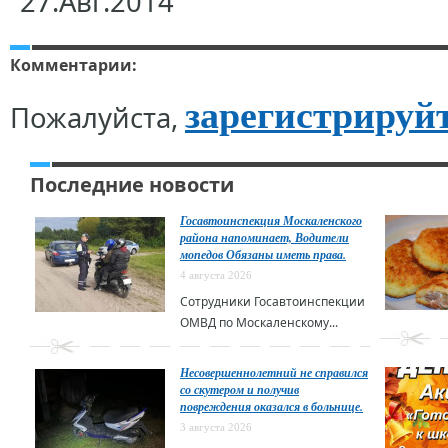
27.Авг.2014
Комментарии:
зарегистрируй
Пожалуйста,
Последние новости
Госавтоинспекция Москаленского
района напоминает, Водители
мопедов Обязаны иметь права.
4 августа 2026
Сотрудники Госавтоинспекции
ОМВД по Москаленскому...
Несовершеннолетний не справился
со скутером и получив
повреждения оказался в больнице.
3 августа 2026