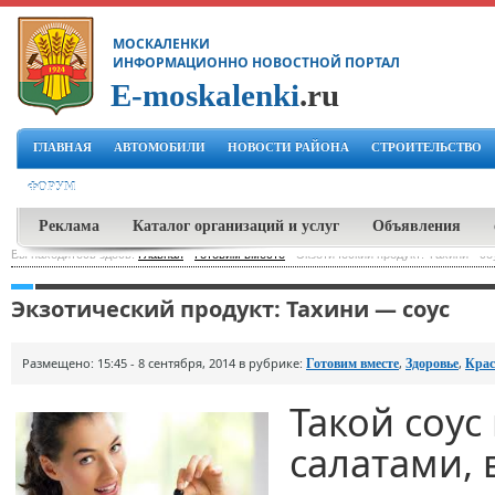
МОСКАЛЕНКИ
ИНФОРМАЦИОННО НОВОСТНОЙ ПОРТАЛ
E-moskalenki
.ru
ГЛАВНАЯ
АВТОМОБИЛИ
НОВОСТИ РАЙОНА
СТРОИТЕЛЬСТВО
ФОРУМ
Реклама
Каталог организаций и услуг
Объявления
Вы находитесь здесь:
Главная
-
Готовим вместе
-
Экзотический продукт: Тахини - со
Экзотический продукт: Тахини — соус
Размещено: 15:45 - 8 сентября, 2014 в рубрике:
,
,
Готовим вместе
Здоровье
Крас
Такой соус
салатами, 