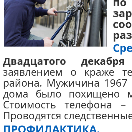
по
за
со
ра
Сре
Двадцатого декабр
заявлением о краже те
района. Мужичина 1967 г
дома было похищено мо
Стоимость телефона – 
Проводятся следственные
ПРОФИЛАКТИКА.