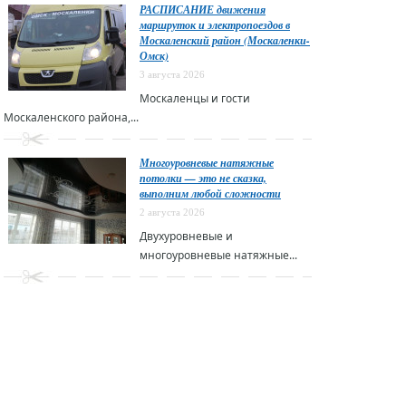
РАСПИСАНИЕ движения
маршруток и электропоездов в
Москаленский район (Москаленки-
Омск)
3 августа 2026
Москаленцы и гости
Москаленского района,...
Многоуровневые натяжные
потолки — это не сказка,
выполним любой сложности
2 августа 2026
Двухуровневые и
многоуровневые натяжные...