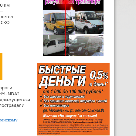
0 км
 —
илетел
АСКО.
дороги
 HYUNDAI
 движущегося
 пострадали
ленскому