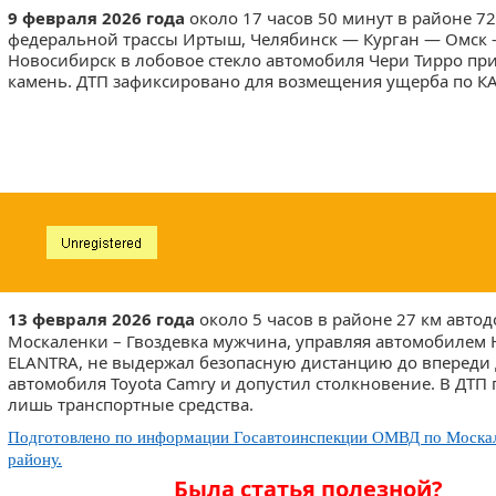
9 февраля 2026 года
около 17 часов 50 минут в районе 72
федеральной трассы Иртыш, Челябинск — Курган — Омск
Новосибирск в лобовое стекло автомобиля Чери Тирро пр
камень. ДТП зафиксировано для возмещения ущерба по К
13 февраля 2026 года
около 5 часов в районе 27 км авто
Москаленки – Гвоздевка мужчина, управляя автомобилем
ELANTRA, не выдержал безопасную дистанцию до впереди
автомобиля Toyota Camry и допустил столкновение. В ДТП
лишь транспортные средства.
Подготовлено по информации Госавтоинспекции ОМВД по Моска
району.
Была статья полезной?