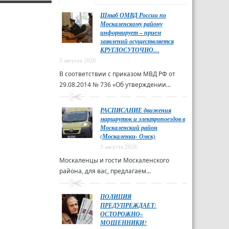
Штаб ОМВД России по
Москаленскому району
информирует – прием
заявлений осуществляется
КРУГЛОСУТОЧНО…
3 августа 2026
В соответствии с приказом МВД РФ от
29.08.2014 № 736 «Об утверждении...
РАСПИСАНИЕ движения
маршруток и электропоездов в
Москаленский район
(Москаленки- Омск)
3 августа 2026
Москаленцы и гости Москаленского
района, для вас, предлагаем...
ПОЛИЦИЯ
ПРЕДУПРЕЖДАЕТ:
ОСТОРОЖНО–
МОШЕННИКИ!