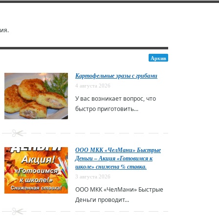
ия.
Архив
Картофельные зразы с грибами
4 августа 2026
У вас возникает вопрос, что
быстро приготовить...
ООО МКК «ЧелМани» Быстрые
Деньги – Акция «Готовимся к
школе» снижена % ставка.
3 августа 2026
ООО МКК «ЧелМани» Быстрые
Деньги проводит...