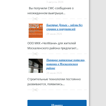
3 августа 2026
Вы получили СМС-сообщение о
неожиданном выигрыше...
Быстрые Деньги – займы без
справок и поручителей
29 июля 2026
ООО МКК «ЧелМани» для жителей
Москаленского района предлагает...
Парящие натяжные потолки,
новинки в Москаленском
районе
29 июля 2026
Строительные технологии постоянно
развиваются, появились...
Наверх