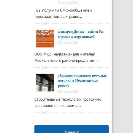
3 августа 2026
Вы получили СМС-сообщение о
неожиданном выигрыше...
Быстрые Деньги – займы без
справок и поручителей
29 июля 2026
ООО МКК «ЧелМани» для жителей
Москаленского района предлагает...
Парящие натяжные потолки,
новинки в Москаленском
районе
29 июля 2026
Строительные технологии постоянно
развиваются, появились...
Наверх