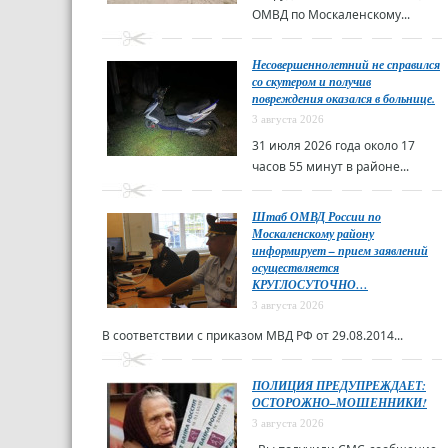
ОМВД по Москаленскому...
Несовершеннолетний не справился
со скутером и получив
повреждения оказался в больнице.
3 августа 2026
31 июля 2026 года около 17
часов 55 минут в районе...
Штаб ОМВД России по
Москаленскому району
информирует – прием заявлений
осуществляется
КРУГЛОСУТОЧНО…
3 августа 2026
В соответствии с приказом МВД РФ от 29.08.2014...
ПОЛИЦИЯ ПРЕДУПРЕЖДАЕТ:
ОСТОРОЖНО–МОШЕННИКИ!
3 августа 2026