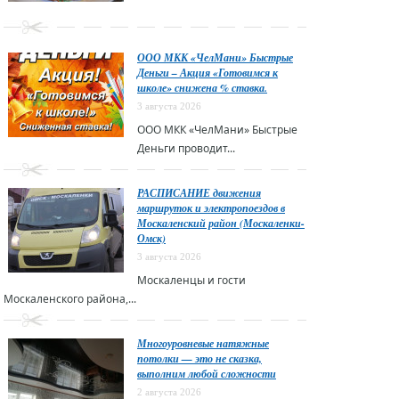
ООО МКК «ЧелМани» Быстрые
Деньги – Акция «Готовимся к
школе» снижена % ставка.
3 августа 2026
ООО МКК «ЧелМани» Быстрые
Деньги проводит...
РАСПИСАНИЕ движения
маршруток и электропоездов в
Москаленский район (Москаленки-
Омск)
3 августа 2026
Москаленцы и гости
Москаленского района,...
Многоуровневые натяжные
потолки — это не сказка,
выполним любой сложности
2 августа 2026