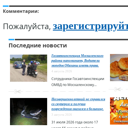
Комментарии:
зарегистрируй
Пожалуйста,
Последние новости
Госавтоинспекция Москаленского
района напоминает, Водители
мопедов Обязаны иметь права.
4 августа 2026
Сотрудники Госавтоинспекции
ОМВД по Москаленскому...
Несовершеннолетний не справился
со скутером и получив
повреждения оказался в больнице.
3 августа 2026
31 июля 2026 года около 17