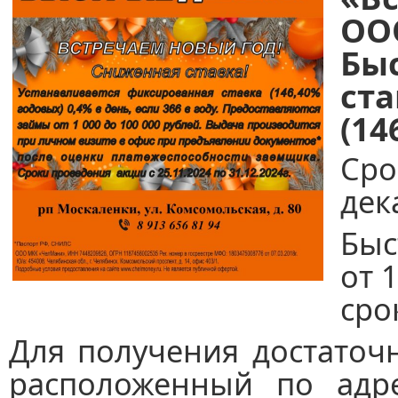
ОО
Бы
ст
(14
Сро
дек
Быс
от 
сро
Для получения достаточ
расположенный по адр