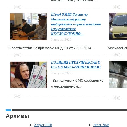
часов 55 минут в районе...
Штаб ОМВД России по
Москаленскому району
информирует – прием заявлений
осуществляется
КРУГЛОСУТОЧНО…
3 августа 2026
В соответствии с приказом МВД РФ от 29.08.2014...
Москаленск
ПОЛИЦИЯ ПРЕДУПРЕЖДАЕТ:
ОСТОРОЖНО–МОШЕННИКИ!
3 августа 2026
Вы получили СМС-сообщение
о неожиданном...
Архивы
Август 2026
Июль 2026