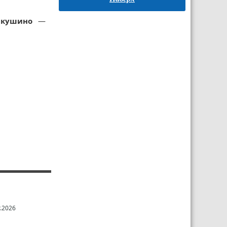
ркушино
—
.2026