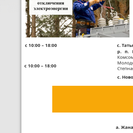
с 10:00 – 18:00
с. Тат
р. п.
Комсо
Молоде
с 10:00 – 18:00
Степна
с. Но
а. Жан