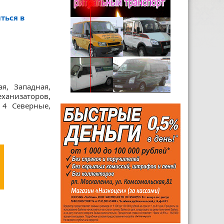
ться в
я, Западная,
анизаторов,
 4 Северные,