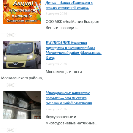
Деньги – Акция «Готовимся к
школе» снижена % ставка.
3 августа 2026
ООО МКК «ЧелМани» Быстрые
Деньги проводит...
РАСПИСАНИЕ движения
маршруток и электропоездов в
Москаленский район (Москаленки-
Омск)
3 августа 2026
Москаленцы и гости
Москаленского района,...
Многоуровневые натяжные
потолки — это не сказка,
выполним любой сложности
2 августа 2026
Двухуровневые и
многоуровневые натяжные...