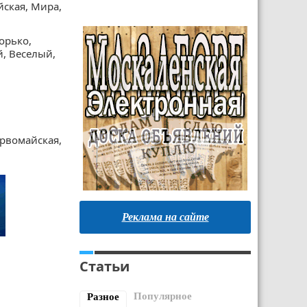
йская, Мира,
Зорько,
й, Веселый,
рвомайская,
Реклама на сайте
Статьи
Популярное
Разное