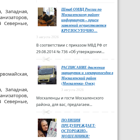
Штаб ОМВД России по
, Западная,
Москаленскому району
низаторов,
информирует – прием
4 Северные,
заявлений осуществляется
КРУГЛОСУТОЧНО…
3 августа 2026
В соответствии с приказом МВД РФ от
29.08.2014 № 736 «Об утверждении...
РАСПИСАНИЕ движения
маршруток и электропоездов в
ервомайская,
Москаленский район
(Москаленки- Омск)
, Западная,
3 августа 2026
низаторов,
Москаленцы и гости Москаленского
4 Северные,
района, для вас, предлагаем...
ПОЛИЦИЯ
ПРЕДУПРЕЖДАЕТ:
ОСТОРОЖНО–
МОШЕННИКИ!