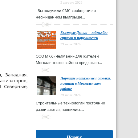
3 августа 2026
Вы получили СМС-сообщение о
неожиданном выигрыше...
Быстрые Деньги – займы без
справок и поручителей
29 июля 2026
ООО МКК «ЧелМани» для жителей
Москаленского района предлагает...
, Западная,
Парящие натяжные потолки,
низаторов,
новинки в Москаленском
4 Северные,
районе
29 июля 2026
Строительные технологии постоянно
развиваются, появились...
Наверх