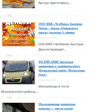
быстро приготовить...
ООО МКК «ЧелМани» Быстрые
Деньги – Акция «Готовимся к
школе» снижена % ставка.
3 августа 2026
ООО МКК «ЧелМани» Быстрые
Деньги проводит...
РАСПИСАНИЕ движения
маршруток и электропоездов в
Москаленский район (Москаленки-
Омск)
3 августа 2026
Москаленцы и гости
Москаленского района,...
Многоуровневые натяжные
потолки — это не сказка,