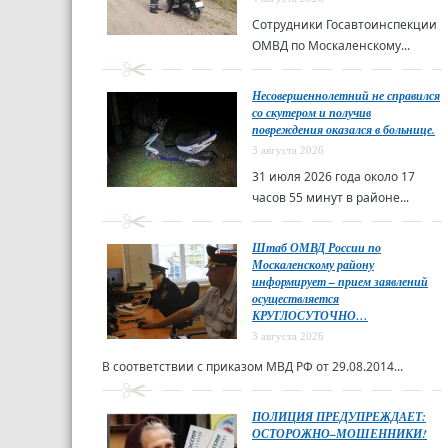
Сотрудники Госавтоинспекции
ОМВД по Москаленскому...
Несовершеннолетний не справился
со скутером и получив
повреждения оказался в больнице.
3 августа 2026
31 июля 2026 года около 17
часов 55 минут в районе...
Штаб ОМВД России по
Москаленскому району
информирует – прием заявлений
осуществляется
КРУГЛОСУТОЧНО…
3 августа 2026
В соответствии с приказом МВД РФ от 29.08.2014...
ПОЛИЦИЯ ПРЕДУПРЕЖДАЕТ:
ОСТОРОЖНО–МОШЕННИКИ!