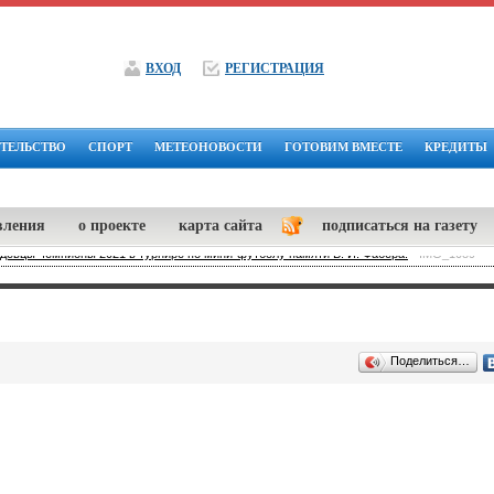
ВХОД
РЕГИСТРАЦИЯ
ТЕЛЬСТВО
СПОРТ
МЕТЕОНОВОСТИ
ГОТОВИМ ВМЕСТЕ
КРЕДИТЫ
вления
о проекте
карта сайта
подписаться на газету
здевцы чемпионы 2021 в турнире по мини-футболу памяти В. И. Фабера.
-
IMG_1089
Поделиться…