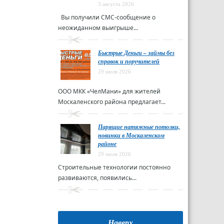
3 августа 2026
Вы получили СМС-сообщение о
неожиданном выигрыше...
Быстрые Деньги – займы без
справок и поручителей
29 июля 2026
ООО МКК «ЧелМани» для жителей
Москаленского района предлагает...
Парящие натяжные потолки,
новинки в Москаленском
районе
29 июля 2026
Строительные технологии постоянно
развиваются, появились...
Наверх