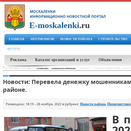
МОСКАЛЕНКИ
ИНФОРМАЦИОННО НОВОСТНОЙ ПОРТАЛ
E-moskalenki
.ru
ГЛАВНАЯ
АВТОМОБИЛИ
НОВОСТИ РАЙОНА
СТРОИТЕЛЬСТВО
ФОРУМ
Реклама
Каталог организаций и услуг
Объявления
Вы находитесь здесь:
Главная
-
Новости района
-
Новости: Перевела денежку мошен
Новости: Перевела денежку мошенникам
районе.
Размещено: 18:19 - 28 ноября, 2022 в рубрике:
,
Новости района
Происшествия
В п
202