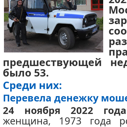
Мо
за
со
ра
пр
предшествующей не
было 53.
Среди них:
Перевела денежку мош
24 ноября 2022 го
женщина, 1973 года ро