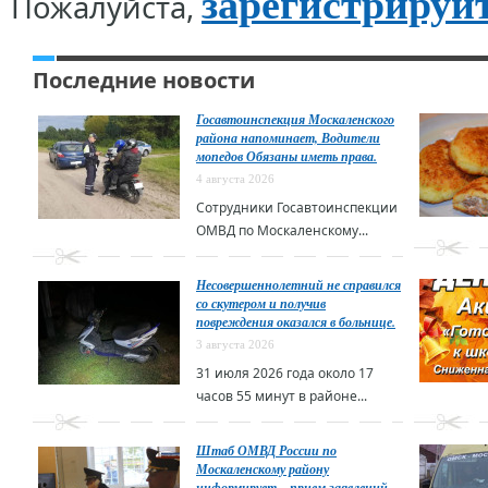
зарегистрируй
Пожалуйста,
Последние новости
Госавтоинспекция Москаленского
района напоминает, Водители
мопедов Обязаны иметь права.
4 августа 2026
Сотрудники Госавтоинспекции
ОМВД по Москаленскому...
Несовершеннолетний не справился
со скутером и получив
повреждения оказался в больнице.
3 августа 2026
31 июля 2026 года около 17
часов 55 минут в районе...
Штаб ОМВД России по
Москаленскому району
информирует – прием заявлений