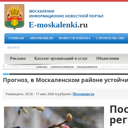
МОСКАЛЕНКИ
ИНФОРМАЦИОННО НОВОСТНОЙ ПОРТАЛ
E-moskalenki
.ru
ГЛАВНАЯ
АВТОМОБИЛИ
НОВОСТИ РАЙОНА
СТРОИТЕЛЬСТВО
ФОРУМ
Реклама
Каталог организаций и услуг
Объявления
Вы находитесь здесь:
Главная
-
Новости района
-
Метеоновости
-
Прогноз, в Москал
Прогноз, в Москаленском районе устойчи
Размещено: 20:35 - 17 мая, 2026 в рубрике:
Метеоновости
По
ре