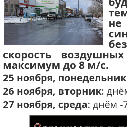
бу
те
не 
си
бе
скорость воздушных
максимум до 8 м/с.
25 ноября, понедельник
26 ноября, вторник
: днё
27 ноября, среда
: днём -