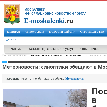
МОСКАЛЕНКИ
ИНФОРМАЦИОННО НОВОСТНОЙ ПОРТАЛ
E-moskalenki
.ru
ГЛАВНАЯ
АВТОМОБИЛИ
НОВОСТИ РАЙОНА
СТРОИТЕЛЬСТВО
ФОРУМ
Реклама
Каталог организаций и услуг
Объявления
Вы находитесь здесь:
Главная
-
Новости района
-
Метеоновости
-
Метеоновости: си
Метеоновости: синоптики обещают в Мо
Размещено: 16:26 - 24 ноября, 2024 в рубрике:
Метеоновости
По
в 