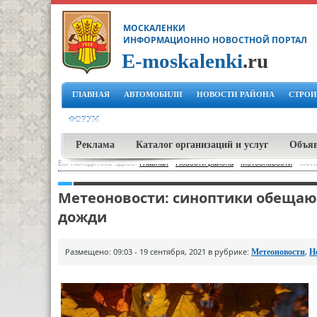
МОСКАЛЕНКИ
ИНФОРМАЦИОННО НОВОСТНОЙ ПОРТАЛ
E-moskalenki
.ru
ГЛАВНАЯ
АВТОМОБИЛИ
НОВОСТИ РАЙОНА
СТРОИ
ФОРУМ
Реклама
Каталог организаций и услуг
Объя
Вы находитесь здесь:
Главная
-
Новости района
-
Метеоновости
-
Мете
Метеоновости: синоптики обещаю
дожди
Размещено: 09:03 - 19 сентября, 2021 в рубрике:
,
Метеоновости
Н