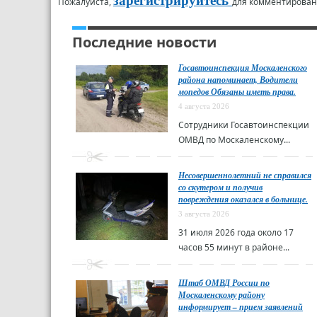
зарегистрируйтесь
Пожалуйста,
для комментирован
Последние новости
Госавтоинспекция Москаленского
района напоминает, Водители
мопедов Обязаны иметь права.
4 августа 2026
Сотрудники Госавтоинспекции
ОМВД по Москаленскому...
Несовершеннолетний не справился
со скутером и получив
повреждения оказался в больнице.
3 августа 2026
31 июля 2026 года около 17
часов 55 минут в районе...
Штаб ОМВД России по
Москаленскому району
информирует – прием заявлений