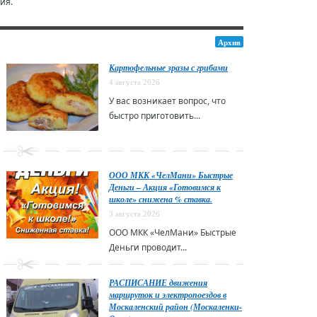
ия.
Архив
Картофельные зразы с грибами
4 августа 2026
У вас возникает вопрос, что
быстро приготовить...
ООО МКК «ЧелМани» Быстрые
Деньги – Акция «Готовимся к
школе» снижена % ставка.
3 августа 2026
ООО МКК «ЧелМани» Быстрые
Деньги проводит...
РАСПИСАНИЕ движения
маршруток и электропоездов в
Москаленский район (Москаленки-