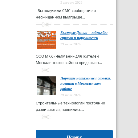
3 августа 2026
Вы получили СМС-сообщение о
неожиданном выигрыше...
Быстрые Деньги – займы без
справок и поручителей
29 июля 2026
ООО МКК «ЧелМани» для жителей
Москаленского района предлагает...
Парящие натяжные потолки,
новинки в Москаленском
районе
29 июля 2026
Строительные технологии постоянно
развиваются, появились...
Наверх