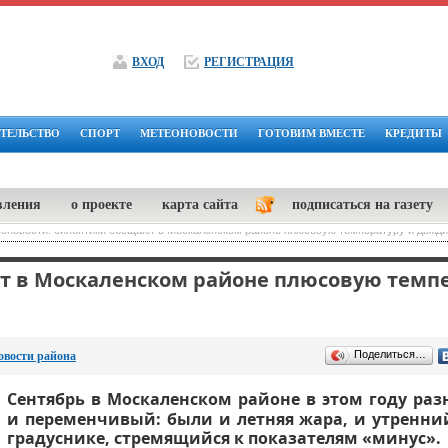
ВХОД
РЕГИСТРАЦИЯ
ТЕЛЬСТВО
СПОРТ
МЕТЕОНОВОСТИ
ГОТОВИМ ВМЕСТЕ
КРЕДИТЫ
вления
о проекте
карта сайта
подписаться на газету
оновости: синоптики обещают в Москаленском районе плюсовую температуру и дожди
т в Москаленском районе плюсовую темпе
Поделиться…
овости района
Сентябрь в Москаленском районе в этом году ра
и переменчивый: были и летняя жара, и утренни
градуснике, стремящийся к показателям «минус».