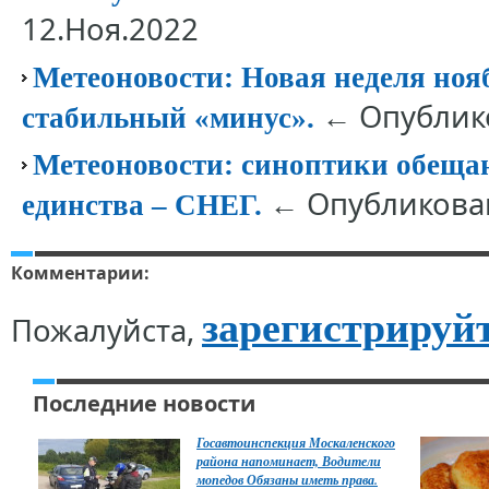
12.Ноя.2022
Метеоновости: Новая неделя ноя
← Опублико
стабильный «минус».
Метеоновости: синоптики обещаю
← Опубликован
единства – СНЕГ.
Комментарии:
зарегистрируй
Пожалуйста,
Последние новости
Госавтоинспекция Москаленского
района напоминает, Водители
мопедов Обязаны иметь права.