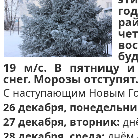
го
ра
че
во
бу
19 м/с. В пятницу и
снег. Морозы отступят
С наступающим Новым Го
26 декабря,
понедельни
27 декабря, вторник:
днё
28 декабря, среда:
днём -