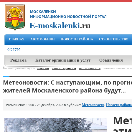
МОСКАЛЕНКИ
ИНФОРМАЦИОННО НОВОСТНОЙ ПОРТАЛ
E-moskalenki
.ru
ГЛАВНАЯ
АВТОМОБИЛИ
НОВОСТИ РАЙОНА
СТРОИТЕЛЬСТВО
ФОРУМ
Реклама
Каталог организаций и услуг
Объявления
Вы находитесь здесь:
Главная
-
Новости района
-
Метеоновости
-
Метеоновости: С н
Метеоновости: С наступающим, по прогн
жителей Москаленского района будут…
Размещено: 13:00 - 25 декабря, 2022 в рубрике:
,
Метеоновости
Новости района
Ме
эт