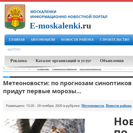
МОСКАЛЕНКИ
ИНФОРМАЦИОННО НОВОСТНОЙ ПОРТАЛ
E-moskalenki
.ru
ГЛАВНАЯ
АВТОМОБИЛИ
НОВОСТИ РАЙОНА
СТРОИТЕЛЬСТВО
ФОРУМ
Реклама
Каталог организаций и услуг
Объявления
Вы находитесь здесь:
Главная
-
Новости района
-
Метеоновости
-
Метеоновости: по 
Метеоновости: по прогнозам синоптиков
придут первые морозы…
Размещено: 13:20 - 29 ноября, 2020 в рубрике:
,
Метеоновости
Новости района
Но
п