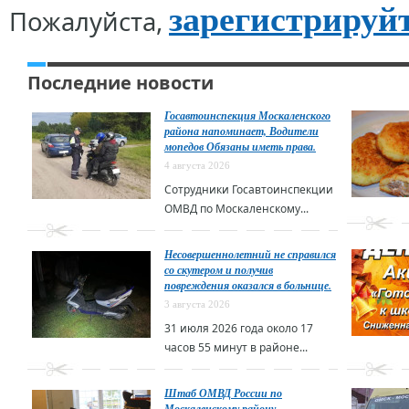
зарегистрируй
Пожалуйста,
Последние новости
Госавтоинспекция Москаленского
района напоминает, Водители
мопедов Обязаны иметь права.
4 августа 2026
Сотрудники Госавтоинспекции
ОМВД по Москаленскому...
Несовершеннолетний не справился
со скутером и получив
повреждения оказался в больнице.
3 августа 2026
31 июля 2026 года около 17
часов 55 минут в районе...
Штаб ОМВД России по
Москаленскому району