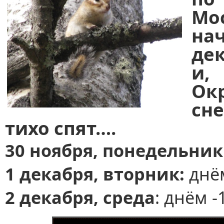
Мо
н
де
и,
Ок
сн
тихо спят….
30 ноября, понедельник
1 декабря, вторник:
днём
2 декабря, среда
: днём -