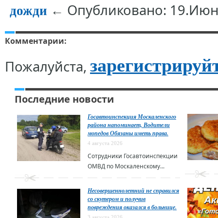
← Опубликовано: 19.Июн
дожди
Комментарии:
зарегистрируй
Пожалуйста,
Последние новости
Госавтоинспекция Москаленского
района напоминает, Водители
мопедов Обязаны иметь права.
4 августа 2026
Сотрудники Госавтоинспекции
ОМВД по Москаленскому...
Несовершеннолетний не справился
со скутером и получив
повреждения оказался в больнице.
3 августа 2026