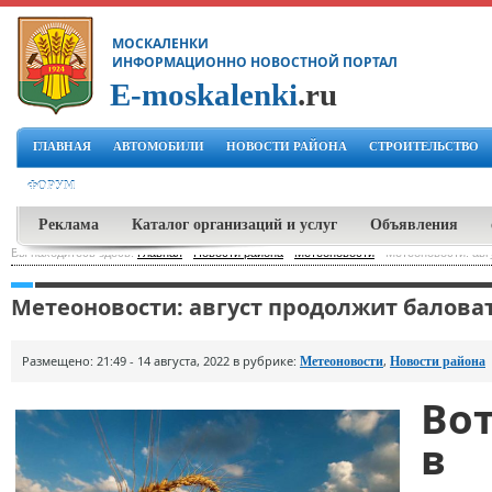
МОСКАЛЕНКИ
ИНФОРМАЦИОННО НОВОСТНОЙ ПОРТАЛ
E-moskalenki
.ru
ГЛАВНАЯ
АВТОМОБИЛИ
НОВОСТИ РАЙОНА
СТРОИТЕЛЬСТВО
ФОРУМ
Реклама
Каталог организаций и услуг
Объявления
Вы находитесь здесь:
Главная
-
Новости района
-
Метеоновости
-
Метеоновости: авг
Метеоновости: август продолжит балова
Размещено: 21:49 - 14 августа, 2022 в рубрике:
,
Метеоновости
Новости района
Вот
в