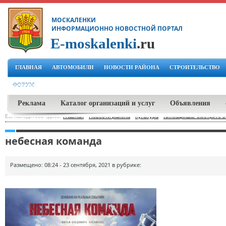
МОСКАЛЕНКИ
ИНФОРМАЦИОННО НОВОСТНОЙ ПОРТАЛ
E-moskalenki
.ru
ГЛАВНАЯ
АВТОМОБИЛИ
НОВОСТИ РАЙОНА
СТРОИТЕЛЬСТВО
ФОРУМ
Реклама
Каталог организаций и услуг
Объявления
Вы находитесь здесь:
Главная
-
Новости района
-
Культура
-
Киноафиша: смотрите в
небесная команда
Размещено: 08:24 - 23 сентября, 2021 в рубрике: