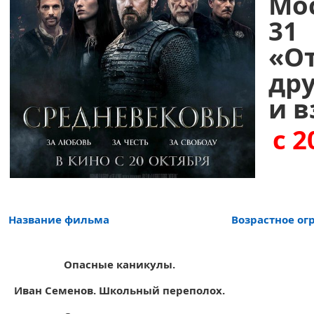
Мо
31
«
О
др
и в
с 2
Название фильма
Возрастное ог
Опасные каникулы.
Иван Семенов. Школьный переполох.