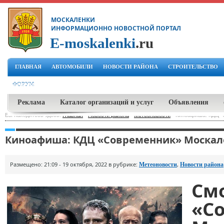
МОСКАЛЕНКИ
ИНФОРМАЦИОННО НОВОСТНОЙ ПОРТАЛ
E-moskalenki
.ru
ГЛАВНАЯ
АВТОМОБИЛИ
НОВОСТИ РАЙОНА
СТРОИТЕЛЬСТВО
ФОРУМ
Реклама
Каталог организаций и услуг
Объявления
Вы находитесь здесь:
Главная
-
Новости района
-
Метеоновости
-
Киноафиша: КДЦ "
Киноафиша: КДЦ «Современник» Москале
Размещено: 21:09 - 19 октября, 2022 в рубрике:
,
Метеоновости
Новости района
С
«С