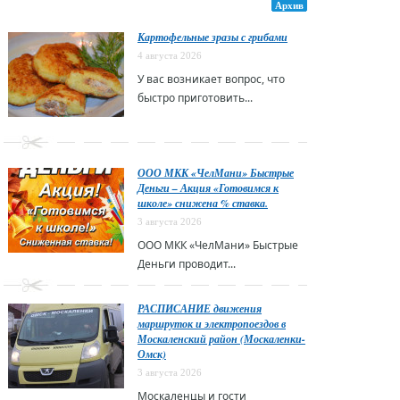
Архив
Картофельные зразы с грибами
4 августа 2026
У вас возникает вопрос, что
быстро приготовить...
ООО МКК «ЧелМани» Быстрые
Деньги – Акция «Готовимся к
школе» снижена % ставка.
3 августа 2026
ООО МКК «ЧелМани» Быстрые
Деньги проводит...
РАСПИСАНИЕ движения
маршруток и электропоездов в
Москаленский район (Москаленки-
Омск)
3 августа 2026
Москаленцы и гости