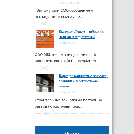
3 августа 2026
Вы получили СМС-сообщение о
неожиданном выигрыше...
Быстрые Деньги – займы без
справок и поручителей
29 июля 2026
ООО МКК «ЧелМани» для жителей
Москаленского района предлагает...
Парящие натяжные потолки,
новинки в Москаленском
районе
29 июля 2026
Строительные технологии постоянно
развиваются, появились...
Наверх