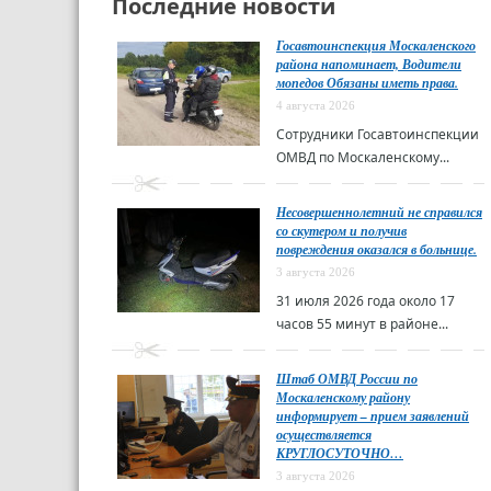
Последние новости
Госавтоинспекция Москаленского
района напоминает, Водители
мопедов Обязаны иметь права.
4 августа 2026
Сотрудники Госавтоинспекции
ОМВД по Москаленскому...
Несовершеннолетний не справился
со скутером и получив
повреждения оказался в больнице.
3 августа 2026
31 июля 2026 года около 17
часов 55 минут в районе...
Штаб ОМВД России по
Москаленскому району
информирует – прием заявлений
осуществляется
КРУГЛОСУТОЧНО…
3 августа 2026