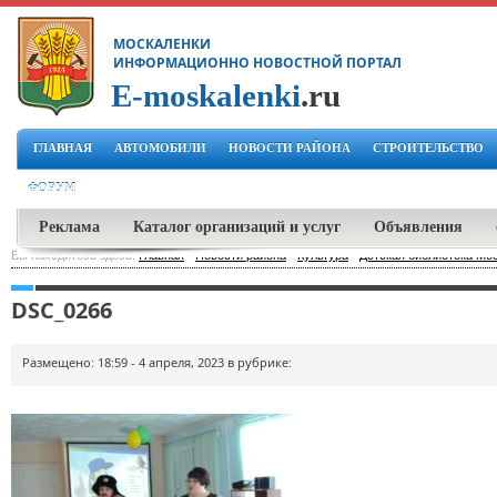
МОСКАЛЕНКИ
ИНФОРМАЦИОННО НОВОСТНОЙ ПОРТАЛ
E-moskalenki
.ru
ГЛАВНАЯ
АВТОМОБИЛИ
НОВОСТИ РАЙОНА
СТРОИТЕЛЬСТВО
ФОРУМ
Реклама
Каталог организаций и услуг
Объявления
Вы находитесь здесь:
Главная
-
Новости района
-
Культура
-
Детская библиотека Мо
DSC_0266
Размещено: 18:59 - 4 апреля, 2023 в рубрике: