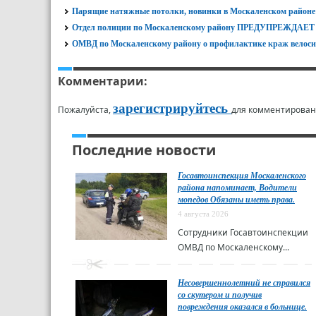
Парящие натяжные потолки, новинки в Москаленском районе
Отдел полиции по Москаленскому району ПРЕДУПРЕЖД
ОМВД по Москаленскому району о профилактике краж велоси
Комментарии:
зарегистрируйтесь
Пожалуйста,
для комментирован
Последние новости
Госавтоинспекция Москаленского
района напоминает, Водители
мопедов Обязаны иметь права.
4 августа 2026
Сотрудники Госавтоинспекции
ОМВД по Москаленскому...
Несовершеннолетний не справился
со скутером и получив
повреждения оказался в больнице.