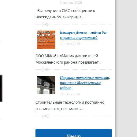
3 августа 2026
Вы получили СМС-сообщение о
неожиданном выигрыше...
Быстрые Деньги – займы без
справок и поручителей
р
29 июля 2026
ООО МКК «ЧелМани» для жителей
Москаленского района предлагает...
Парящие натяжные потолки,
новинки в Москаленском
районе
29 июля 2026
Строительные технологии постоянно
развиваются, появились...
р
Наверх