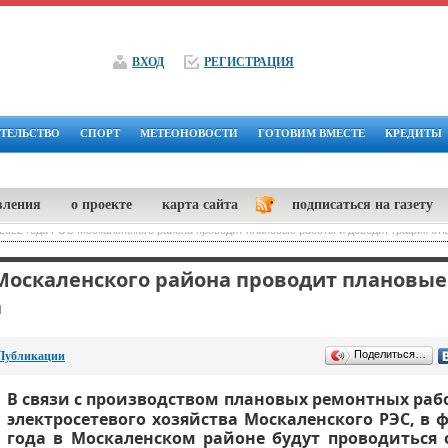
ВХОД
РЕГИСТРАЦИЯ
ТЕЛЬСТВО
СПОРТ
МЕТЕОНОВОСТИ
ГОТОВИМ ВМЕСТЕ
КРЕДИТЫ
вления
о проекте
карта сайта
подписаться на газету
2022 года РЭС Москаленского района проводит плановые работы и доводит график от
 Москаленского района проводит плановые
а
Поделиться…
Публикации
В связи с производством плановых ремонтных рабо
электросетевого хозяйства Москаленского РЭС, в ф
года в Москаленском районе будут проводиться