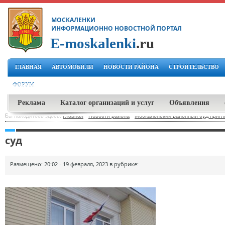
МОСКАЛЕНКИ
ИНФОРМАЦИОННО НОВОСТНОЙ ПОРТАЛ
E-moskalenki
.ru
ГЛАВНАЯ
АВТОМОБИЛИ
НОВОСТИ РАЙОНА
СТРОИТЕЛЬСТВО
ФОРУМ
Реклама
Каталог организаций и услуг
Объявления
Вы находитесь здесь:
Главная
-
Новости района
-
Москаленский районный суд пригл
суд
Размещено: 20:02 - 19 февраля, 2023 в рубрике: