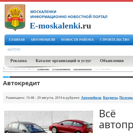
МОСКАЛЕНКИ
ИНФОРМАЦИОННО НОВОСТНОЙ ПОРТАЛ
E-moskalenki
.ru
ГЛАВНАЯ
АВТОМОБИЛИ
НОВОСТИ РАЙОНА
СТРОИТЕЛЬСТВО
ФОРУМ
Реклама
Каталог организаций и услуг
Объявления
Вы находитесь здесь:
Главная
-
Публикации
-
Автомобили
-
Автокредит
Автокредит
Размещено: 15:48 - 29 августа, 2014 в рубрике:
,
,
Автомобили
Кредиты
Полезны
Всё 
автоп