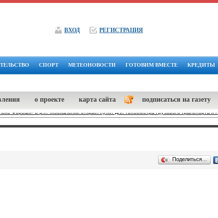
ВХОД
РЕГИСТРАЦИЯ
ТЕЛЬСТВО
СПОРТ
МЕТЕОНОВОСТИ
ГОТОВИМ ВМЕСТЕ
КРЕДИТЫ
вления
о проекте
карта сайта
подписаться на газету
екс Форсаж» в р.п. Москаленки открыл пункт для техосмотра Грузового транспорта и 
Поделиться…