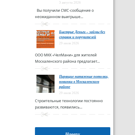
3 августа 2026
Вы получили СМС-сообщение о
неожиданном выигрыше...
Быстрые Деньги – займы без
справок и поручителей
29 июля 2026
ООО МКК «ЧелМани» для жителей
Москаленского района предлагает...
Парящие натяжные потолки,
новинки в Москаленском
районе
29 июля 2026
Строительные технологии постоянно
развиваются, появились...
Наверх