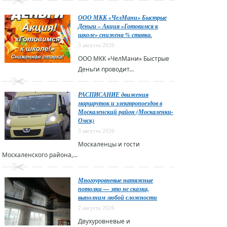
ООО МКК «ЧелМани» Быстрые
Деньги – Акция «Готовимся к
школе» снижена % ставка.
3 августа 2026
ООО МКК «ЧелМани» Быстрые
Деньги проводит...
РАСПИСАНИЕ движения
маршруток и электропоездов в
Москаленский район (Москаленки-
Омск)
3 августа 2026
Москаленцы и гости
Москаленского района,...
Многоуровневые натяжные
потолки — это не сказка,
выполним любой сложности
2 августа 2026
Двухуровневые и