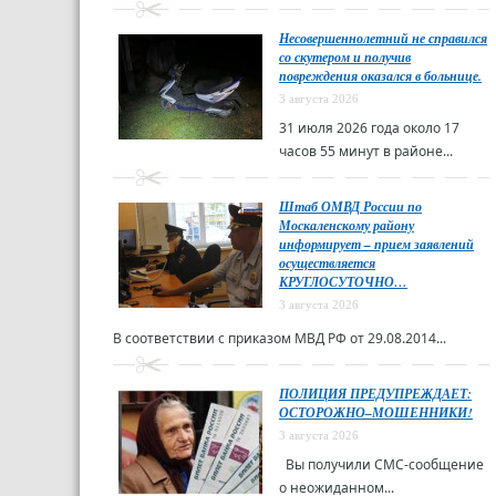
Несовершеннолетний не справился
со скутером и получив
повреждения оказался в больнице.
3 августа 2026
31 июля 2026 года около 17
часов 55 минут в районе...
Штаб ОМВД России по
Москаленскому району
информирует – прием заявлений
осуществляется
КРУГЛОСУТОЧНО…
3 августа 2026
В соответствии с приказом МВД РФ от 29.08.2014...
ПОЛИЦИЯ ПРЕДУПРЕЖДАЕТ:
ОСТОРОЖНО–МОШЕННИКИ!
3 августа 2026
Вы получили СМС-сообщение
о неожиданном...